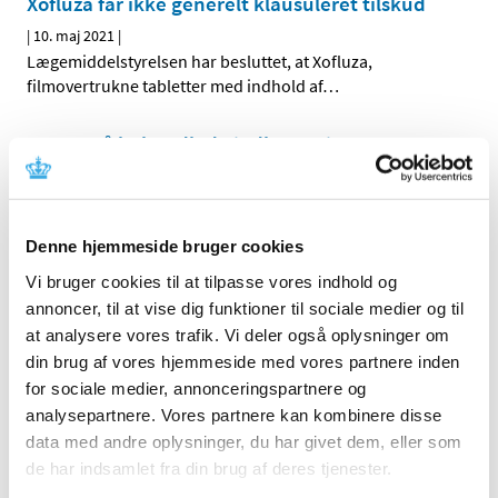
Xofluza får ikke generelt klausuleret tilskud
|
10. maj 2021
|
Lægemiddelstyrelsen har besluttet, at Xofluza,
filmovertrukne tabletter med indhold af
…
Status på behandlede indberetninger om
formodede bivirkninger ved Vaxzevria, uge 18
|
6. maj 2021
|
1.751 indberetninger om formodede bivirkninger ved
Denne hjemmeside bruger cookies
Vaxzevria er behandlet. De fleste er kendte og
…
Vi bruger cookies til at tilpasse vores indhold og
annoncer, til at vise dig funktioner til sociale medier og til
Status på behandlede indberetninger om
at analysere vores trafik. Vi deler også oplysninger om
formodede bivirkninger ved COVID-19 Vaccine
din brug af vores hjemmeside med vores partnere inden
Moderna, uge 18
for sociale medier, annonceringspartnere og
|
6. maj 2021
|
analysepartnere. Vores partnere kan kombinere disse
358 indberetninger om formodede bivirkninger ved
data med andre oplysninger, du har givet dem, eller som
Moderna er behandlet. De fleste er kendte og
…
de har indsamlet fra din brug af deres tjenester.