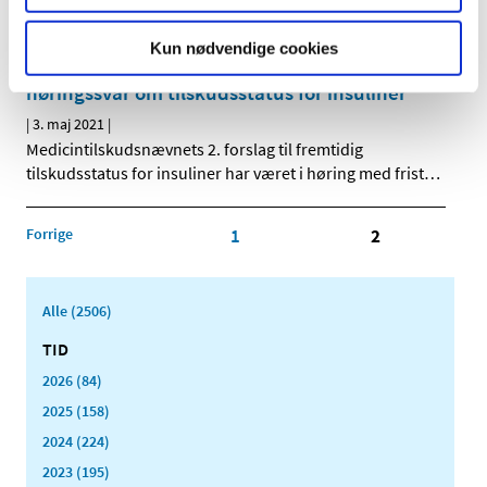
patienterne, hvor de er, i en hurtigere og mere effektiv
…
Kun nødvendige cookies
Medicintilskudsnævnet har modtaget 10 nye
høringssvar om tilskudsstatus for insuliner
|
3. maj 2021
|
Medicintilskudsnævnets 2. forslag til fremtidig
tilskudsstatus for insuliner har været i høring med frist
…
Forrige
1
2
Alle (2506)
TID
2026 (84)
2025 (158)
2024 (224)
2023 (195)