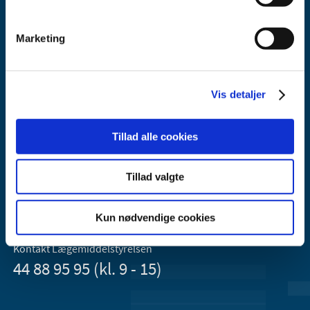
Marketing
Vis detaljer
Lægemiddelstyrelsen
Axel Heides Gade 1
Tillad alle cookies
2300 København S
Email:
dkma@dkma.dk
Tillad valgte
Lægemiddelstyrelsen er en del af
Sundheds- og Kirkeministeriet.
Kun nødvendige cookies
Kontakt Lægemiddelstyrelsen
44 88 95 95 (kl. 9 - 15)