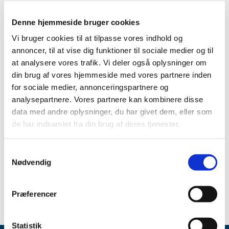
TID
2026 (5)
Denne hjemmeside bruger cookies
2025 (8)
Vi bruger cookies til at tilpasse vores indhold og
annoncer, til at vise dig funktioner til sociale medier og til
2024 (11)
at analysere vores trafik. Vi deler også oplysninger om
2023 (7)
din brug af vores hjemmeside med vores partnere inden
2022 (2)
for sociale medier, annonceringspartnere og
2021 (15)
analysepartnere. Vores partnere kan kombinere disse
2020 (32)
data med andre oplysninger, du har givet dem, eller som
2019 (12)
de har indsamlet fra din brug af deres tjenester.
2018 (25)
2017 (24)
Samtykkevalg
Nødvendig
2016 (19)
2013 (2)
Præferencer
Statistik