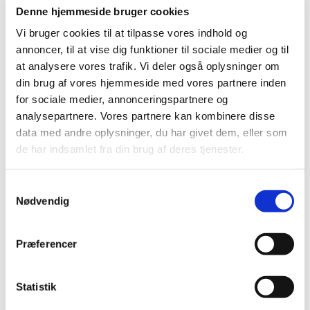
Denne hjemmeside bruger cookies
Interaktionsdatabasen og hjemmesiden
…
Vi bruger cookies til at tilpasse vores indhold og
annoncer, til at vise dig funktioner til sociale medier og til
Alle (162)
at analysere vores trafik. Vi deler også oplysninger om
din brug af vores hjemmeside med vores partnere inden
TID
for sociale medier, annonceringspartnere og
2026 (5)
analysepartnere. Vores partnere kan kombinere disse
2025 (8)
data med andre oplysninger, du har givet dem, eller som
2024 (11)
de har indsamlet fra din brug af deres tjenester.
2023 (7)
2022 (2)
Samtykkevalg
Nødvendig
2021 (15)
2020 (32)
2019 (12)
Præferencer
2018 (25)
2017 (24)
Statistik
december (2)