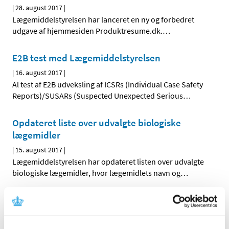
|
28. august 2017
|
Lægemiddelstyrelsen har lanceret en ny og forbedret
udgave af hjemmesiden Produktresume.dk.
…
E2B test med Lægemiddelstyrelsen
|
16. august 2017
|
Al test af E2B udveksling af ICSRs (Individual Case Safety
Reports)/SUSARs (Suspected Unexpected Serious
…
Opdateret liste over udvalgte biologiske
lægemidler
|
15. august 2017
|
Lægemiddelstyrelsen har opdateret listen over udvalgte
biologiske lægemidler, hvor lægemidlets navn og
…
Fejl på interaktionsdatabasen
|
8. august 2017
|
Der er i øjeblikket IT-problemer med