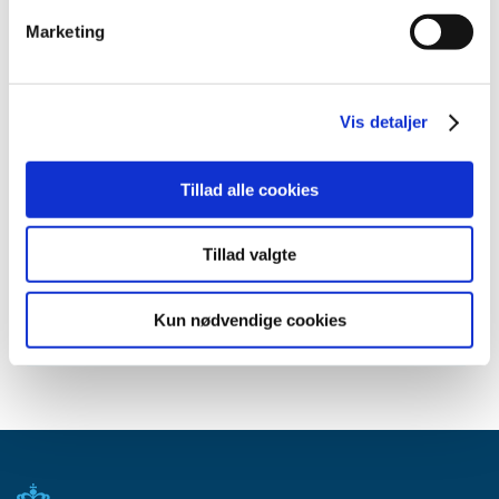
oktober (1)
Marketing
september (3)
august (4)
juli (2)
Vis detaljer
juni (1)
maj (1)
april (2)
Tillad alle cookies
marts (1)
februar (6)
Tillad valgte
januar (1)
2016 (19)
Kun nødvendige cookies
2013 (2)