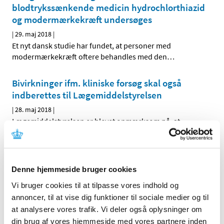
blodtrykssænkende medicin hydrochlorthiazid
og modermærkekræft undersøges
|
29. maj 2018
|
Et nyt dansk studie har fundet, at personer med
modermærkekræft oftere behandles med den
…
Bivirkninger ifm. kliniske forsøg skal også
indberettes til Lægemiddelstyrelsen
|
28. maj 2018
|
Lægemiddelstyrelsen er blevet opmærksom på, at
bivirkninger, der er set under kliniske forsøg (SUSARs),
…
Nye tiltag skal mindske risiko for alvorlig
leverskade ved brug af Esmya til behandling af
Denne hjemmeside bruger cookies
fibromer
Vi bruger cookies til at tilpasse vores indhold og
annoncer, til at vise dig funktioner til sociale medier og til
|
18. maj 2018
|
EU´s Bivirkningskomité (PRAC) har gennemgået
at analysere vores trafik. Vi deler også oplysninger om
sikkerheden af præparatet Esmya (ulipristal acetate).
…
din brug af vores hjemmeside med vores partnere inden