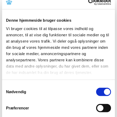
Entresto til behandling af hjertesvigt ændrer
tilskudsklausul
Denne hjemmeside bruger cookies
|
4. oktober 2021
|
Vi bruger cookies til at tilpasse vores indhold og
Lægemiddelstyrelsen har besluttet at ændre
annoncer, til at vise dig funktioner til sociale medier og til
tilskudsklausulen for Entresto per 4. oktober 2021
at analysere vores trafik. Vi deler også oplysninger om
din brug af vores hjemmeside med vores partnere inden
Binosto til behandling af knogleskørhed får
for sociale medier, annonceringspartnere og
generelt klausuleret tilskud
analysepartnere. Vores partnere kan kombinere disse
|
4. oktober 2021
|
data med andre oplysninger, du har givet dem, eller som
Lægemiddelstyrelsen har besluttet, at Binosto får
de har indsamlet fra din brug af deres tjenester.
generelt klausuleret tilskud per 4. oktober 2021.
Samtykkevalg
Høring over Medicintilskudsnævnets nye
Nødvendig
forslag til tilskudsstatus til insuliner
|
9. september 2021
|
Præferencer
Medicintilskudsnævnet er i gang med at revurdere
tilskudsstatus for insuliner og har nu færdiggjort et nyt
…