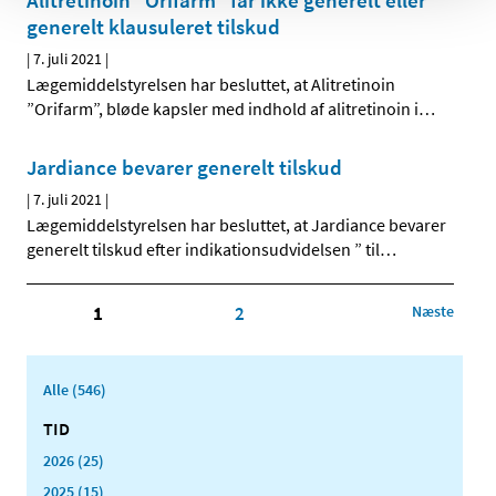
Alitretinoin ”Orifarm” får ikke generelt eller
generelt klausuleret tilskud
|
7. juli 2021
|
Lægemiddelstyrelsen har besluttet, at Alitretinoin
”Orifarm”, bløde kapsler med indhold af alitretinoin i
…
Jardiance bevarer generelt tilskud
|
7. juli 2021
|
Lægemiddelstyrelsen har besluttet, at Jardiance bevarer
generelt tilskud efter indikationsudvidelsen ” til
…
1
2
Næste
Alle (546)
TID
2026 (25)
2025 (15)