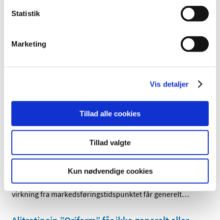
Statistik
Endnu et fnatmiddel er kommet på markedet i
Danmark
Marketing
|
2. september 2021
|
Fnatmidlet Scatol-tabletter med indholdsstoffet
ivermectin kan fra i dag købes på danske apoteker med
…
Vis detaljer
Xarelto 2,5 mg ændrer tilskudsklausul
|
26. august 2021
|
Tillad alle cookies
Lægemiddelstyrelsen har besluttet, at Xarelto 2,5 mg med
virkning fra den 6. september 2021 ændrer
…
Tillad valgte
Ongentys får generelt klausuleret tilskud
Kun nødvendige cookies
|
26. august 2021
|
Lægemiddelstyrelsen har besluttet, at Ongentys med
virkning fra markedsføringstidspunktet får generelt
…