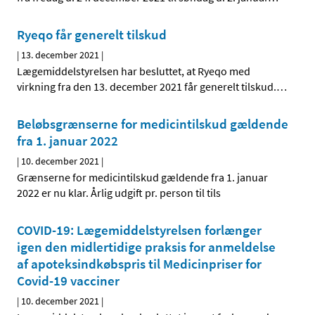
Ryeqo får generelt tilskud
|
13. december 2021
|
Lægemiddelstyrelsen har besluttet, at Ryeqo med
virkning fra den 13. december 2021 får generelt tilskud.
…
Beløbsgrænserne for medicintilskud gældende
fra 1. januar 2022
|
10. december 2021
|
Grænserne for medicintilskud gældende fra 1. januar
2022 er nu klar. Årlig udgift pr. person til tils
COVID-19: Lægemiddelstyrelsen forlænger
igen den midlertidige praksis for anmeldelse
af apoteksindkøbspris til Medicinpriser for
Covid-19 vacciner
|
10. december 2021
|