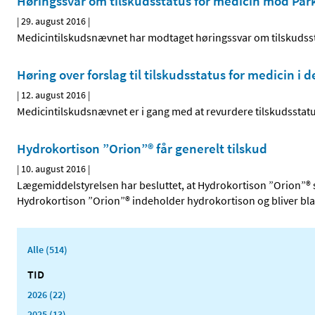
Høringssvar om tilskudsstatus for medicin mod P
|
29. august 2016
|
Medicintilskudsnævnet har modtaget høringssvar om tilskuds
Høring over forslag til tilskudsstatus for medicin i 
|
12. august 2016
|
Medicintilskudsnævnet er i gang med at revurdere tilskudsstat
Hydrokortison ”Orion”® får generelt tilskud
|
10. august 2016
|
Lægemiddelstyrelsen har besluttet, at Hydrokortison ”Orion”® s
Hydrokortison ”Orion”® indeholder hydrokortison og bliver bla
Alle (514)
TID
2026 (22)
2025 (13)