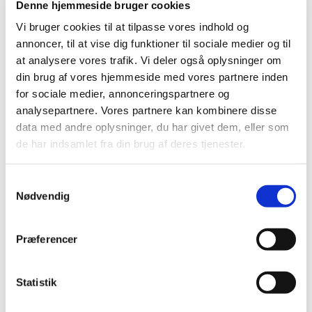
Høringssvar på Medicintilskudsnævnets
Denne hjemmeside bruger cookies
indstilling om fremtidig tilskudsstatus for
Vi bruger cookies til at tilpasse vores indhold og
lægemidler til hjerte-karsygdomme
annoncer, til at vise dig funktioner til sociale medier og til
|
3. juli 2008
|
at analysere vores trafik. Vi deler også oplysninger om
Medicintilskudsnævnets indstilling vedrørende fremtidig
din brug af vores hjemmeside med vores partnere inden
tilskudsstatus for lægemidler til hjerte-karsygdomme i
…
for sociale medier, annonceringspartnere og
analysepartnere. Vores partnere kan kombinere disse
Revurdering af tilskudsstatus for lægemidler
data med andre oplysninger, du har givet dem, eller som
til hjerte-karsygdomme i ATC-grupperne C02,
de har indsamlet fra din brug af deres tjenester.
C03, C07, C08 og C09
|
30. januar 2008
|
Samtykkevalg
Medicintilskudsnævnet har på Lægemiddelstyrelsens
Nødvendig
foranledning revurderet tilskudsstatus for lægemidler,
…
Præferencer
Alle (513)
TID
Statistik
2026 (21)