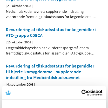
|
21. oktober 2008
|
Medicintilskudsnævnets supplerende indstilling
vedrørende fremtidig tilskudsstatus for lægemidler til
…
Revurdering af tilskudsstatus for lægemidler i
ATC-gruppe C08CA
|
15. oktober 2008
|
Lægemiddelstyrelsen har vurderet spørgsmålet om
fremtidig tilskudsstatus for lægemidler i ATC-gruppe
…
Revurdering af tilskudsstatus for lægemidler
til hjerte-karsygdomme - supplerende
indstilling fra Medicintilskudsnævnet
|
4. september 2008
|
Lægemiddelstyrelsen har bedt Medicintilskudsnævnet
om at revurdere tilskudsstatus for lægemidler, der er
…