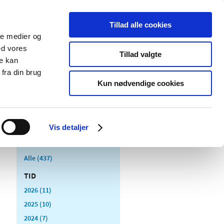
Tillad alle cookies
ale medier og
Udgivelser
Cookies
ed vores
Tillad valgte
re kan
dicinsk
Særlige
fra din brug
styr
produktområder
Kun nødvendige cookies
Vis detaljer
Alle (437)
TID
2026 (11)
2025 (10)
2024 (7)