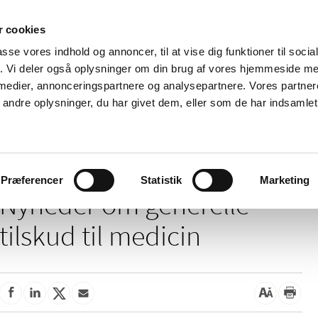
 cookies
passe vores indhold og annoncer, til at vise dig funktioner til soci
Nyheder
Om os
Kontakt
fik. Vi deler også oplysninger om din brug af vores hjemmeside m
 medier, annonceringspartnere og analysepartnere. Vores partne
 og
Tilskud og
Apoteker og salg af
Me
ndre oplysninger, du har givet dem, eller som de har indsamlet 
rmation
priser
medicin
ud
/
/
Tilskud og priser
Tilskud til medicin
Generelle tilskud
Præferencer
Statistik
Marketing
Nyheder om generelle
tilskud til medicin