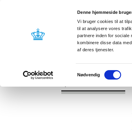
Denne hjemmeside bruger
Vi bruger cookies til at til
til at analysere vores tra
partnere inden for sociale
Godkendelse og
Bivirkninger
kombinere disse data med a
kontrol
produktinfo
af deres tjenester.
/
/
Nyheder
Kategori
Nyheder om 
Samtykkevalg
Nødvendig
Nyheder