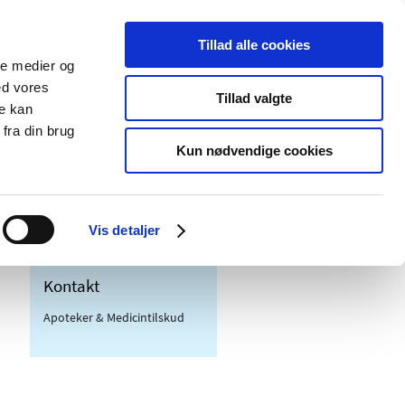
Tillad alle cookies
ale medier og
Udgivelser
Cookies
ed vores
Tillad valgte
re kan
dicinsk
Særlige
fra din brug
styr
produktområder
Kun nødvendige cookies
Vis detaljer
Kontakt
Apoteker & Medicintilskud