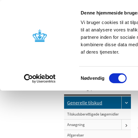
Denne hjemmeside bruger
Vi bruger cookies til at til
til at analysere vores tra
partnere inden for sociale
Godkendelse og
Bivirkninger
kombinere disse data med a
kontrol
produktinfo
af deres tjenester.
/
Tilskud og priser
Generelle tilskud
Samtykkevalg
Nødvendig
Tilskud og priser
Generelle tilskud
Tilskudsberettigede lægemidler
Ansøgning
Afgørelser