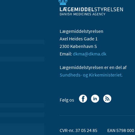
Lægemiddelstyrelsen
Axel Heides Gade 1
2300 København S
Email:
dkma@dkma.dk
Lægemiddelstyrelsen er en del af
Sundheds- og Kirkeministeriet.
Følg os
CVR-nr. 37 05 24 85
EAN 5798 000 