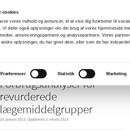
 cookies
passe vores indhold og annoncer, til at vise dig funktioner til soci
Nyheder
Om os
Kontakt
fik. Vi deler også oplysninger om din brug af vores hjemmeside m
 medier, annonceringspartnere og analysepartnere. Vores partne
 og
Tilskud og
Apoteker og salg af
Me
ndre oplysninger, du har givet dem, eller som de har indsamlet 
rmation
priser
medicin
ud
/
/
Revurdering
Forbrugsanalyser
Præferencer
Statistik
Marketing
Forbrugsanalyser for
revurderede
lægemiddelgrupper
23. januar 2013,
Opdateret 3. marts 2015