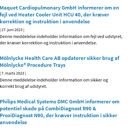
Maquet Cardiopulmonary GmbH informerer om en
fejl ved Heater Cooler Unit HCU 40, der kræver
korrektion og instruktion i anvendelse
|
27. juni 2023
|
Denne meddelelse indeholder information om fejl ved udstyret,
der kræver korrektion og instruktion i anvendelse.
Mölnlycke Health Care AB opdaterer sikker brug af
Mölnlycke® Procedure Trays
|
7. marts 2023
|
Denne meddelelse indeholder information om sikker og
korrekt brug af udstyret.
Philips Medical Systems DMC GmbH informerer om
potentiel skade på CombiDiagnost R90 &
ProxiDiagnost N90, der kræver instruktion i sikker
anvendelse