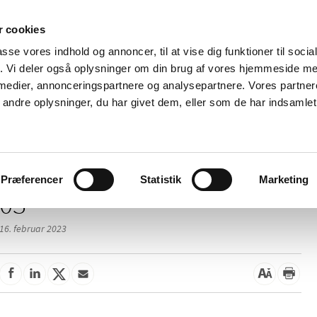
 cookies
passe vores indhold og annoncer, til at vise dig funktioner til soci
Nyheder
Om os
Kontakt
fik. Vi deler også oplysninger om din brug af vores hjemmeside m
 medier, annonceringspartnere og analysepartnere. Vores partne
 og
Tilskud og
Apoteker og salg af
Me
ndre oplysninger, du har givet dem, eller som de har indsamlet 
rmation
priser
medicin
ud
/
/
elser
2023
03
Præferencer
Statistik
Marketing
03
16. februar 2023