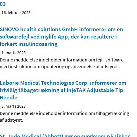
03
|
16. februar 2023
|
SINOVO health solutions GmbH informerer om en
softwarefejl ved mylife App, der kan resultere i
forkert insulindosering
|
1. marts 2023
|
Denne meddelelse indeholder information om fejl i software
med instruktion om opdatering og anvendelse af udstyret.
Laborie Medical Technologies Corp. informerer om
frivillig tilbagetrækning af injeTAK Adjustable Tip
Needle
|
3. marts 2023
|
Denne meddelelse indeholder information om tilbagetrækning
af udstyret.
St. Jude Medical (Abbott) gør opmærksom på sikker