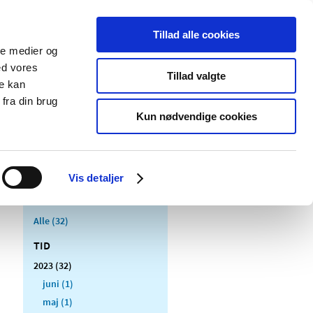
Tillad alle cookies
ale medier og
Udgivelser
Cookies
ed vores
Tillad valgte
re kan
dicinsk
Særlige
fra din brug
styr
produktområder
Kun nødvendige cookies
Vis detaljer
Alle (32)
TID
2023 (32)
juni (1)
maj (1)