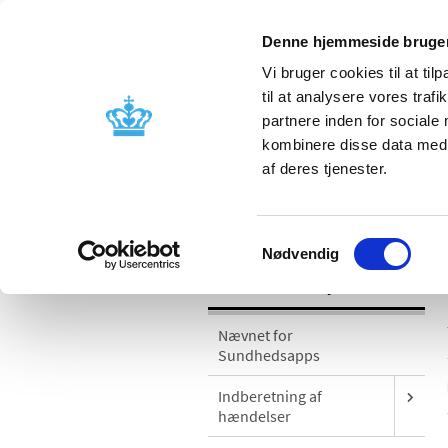
Denne hjemmeside bruger
Vi bruger cookies til at til
til at analysere vores tra
partnere inden for sociale
Godkendelse og
Bivirkninger
kombinere disse data med a
kontrol
produktinfo
af deres tjenester.
/
Medicinsk udstyr
Sikkerhedsmeddel
Samtykkevalg
Nødvendig
Medicinsk udstyr
Nævnet for
Sundhedsapps
Indberetning af
hændelser