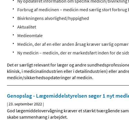
Ny opdateret information om specifik medicin/bivirkning f
Forbrug af medicinen – medicin med særlig stort forbrug
Bivirkningens alvorlighed/hyppighed
Aktualitet
Medieomtale
Medicin, der af en eller anden årsag kræver særlig opm
Ny medicin – medicin, der er markedsført inden for de sid
Det er særligt relevant for læger og andre sundhedsprofessione
klinisk, i medicinalindustrien eller i detailindustrien) eller an
medicin/sikkerhedsopdateringer af medicin.
Genopslag - Lægemiddelstyrelsen søger 1 nyt medl
|
23. september 2022
|
God lægemiddelovervågning kræver et stærkt tværgående samarb
skabe sammenhæng i arbejdet.