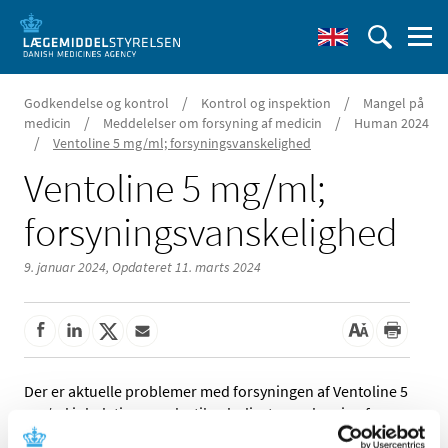
/
/
Godkendelse og kontrol
Kontrol og inspektion
Mangel på
/
/
medicin
Meddelelser om forsyning af medicin
Human 2024
/
Ventoline 5 mg/ml; forsyningsvanskelighed
Ventoline 5 mg/ml;
forsyningsvanskelighed
9. januar 2024,
Opdateret 11. marts 2024
Der er aktuelle problemer med forsyningen af Ventoline 5
mg/ml inhalationsvæske til nebulisator, opløsning fra
GlaxoSmithKline Pharma A/S.