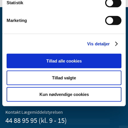
Statistik
Marketing
Vis detaljer
Lægemiddelstyrelsen
Axel Heides Gade 1
Tillad alle cookies
2300 København S
Email:
dkma@dkma.dk
Tillad valgte
Lægemiddelstyrelsen er en del af
Sundheds- og Kirkeministeriet.
Kun nødvendige cookies
Kontakt Lægemiddelstyrelsen
44 88 95 95 (kl. 9 - 15)