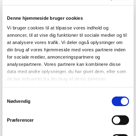
Produkt:
Ventoline 5 mg/ml inhalationsvæske til
nebulisator, opløsning
Denne hjemmeside bruger cookies
Aktivt stof:
Salbutamol
Vi bruger cookies til at tilpasse vores indhold og
annoncer, til at vise dig funktioner til sociale medier og til
ATC-kode:
R03AC02
at analysere vores trafik. Vi deler også oplysninger om
din brug af vores hjemmeside med vores partnere inden
Forventet periode:
Start marts - midt april 2024
for sociale medier, annonceringspartnere og
analysepartnere. Vores partnere kan kombinere disse
Årsag:
Leveringsvanskeligheder
data med andre oplysninger, du har givet dem, eller som
de har indsamlet fra din brug af deres tjenester.
Virksomhed:
GlaxoSmithKline Pharma A/S
Spørgsmål om aktuel status skal stilles til virksomheden.
Samtykkevalg
Nødvendig
Gå til Lægemiddelstyrelsens
Meddelelser om forsyning af
medicin.
Præferencer