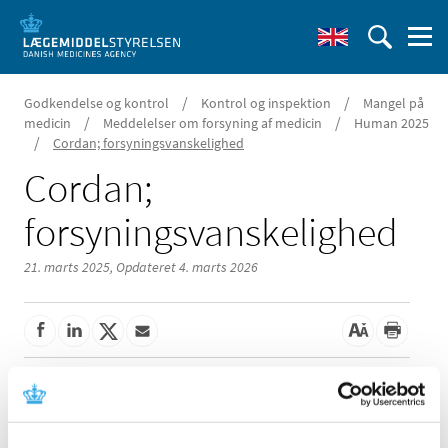
/
/
Godkendelse og kontrol
Kontrol og inspektion
Mangel på
/
/
medicin
Meddelelser om forsyning af medicin
Human 2025
/
Cordan; forsyningsvanskelighed
Cordan;
forsyningsvanskelighed
21. marts 2025,
Opdateret 4. marts 2026
Der er aktuelle problemer med forsyningen af Cordan 200
mg tabletter fra Sandoz A/S.