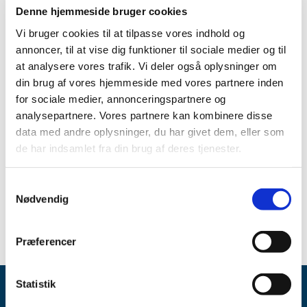
Produkt:
Cordan 200 mg tabletter
Denne hjemmeside bruger cookies
Aktivt stof:
Amiodaron (amiodaronhydrochlorid)
Vi bruger cookies til at tilpasse vores indhold og
annoncer, til at vise dig funktioner til sociale medier og til
ATC-kode:
C01BD01
at analysere vores trafik. Vi deler også oplysninger om
Forventet periode:
Midt december 2024 - start marts 2026
din brug af vores hjemmeside med vores partnere inden
for sociale medier, annonceringspartnere og
Årsag:
Kvalitetsproblemer
analysepartnere. Vores partnere kan kombinere disse
data med andre oplysninger, du har givet dem, eller som
Virksomhed:
Sandoz A/S
de har indsamlet fra din brug af deres tjenester.
Spørgsmål om aktuel status skal stilles til virksomheden.
Gå til Lægemiddelstyrelsens
Meddelelser om forsyning af
Samtykkevalg
medicin
.
Nødvendig
Præferencer
Statistik