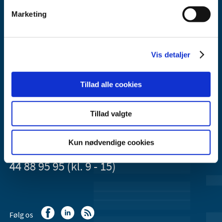
Marketing
Lægemiddelstyrelsen
Vis detaljer
Axel Heides Gade 1
2300 København S
Tillad alle cookies
Email:
dkma@dkma.dk
Lægemiddelstyrelsen er en del af
Tillad valgte
Sundheds- og Kirkeministeriet.
Kun nødvendige cookies
Kontakt Lægemiddelstyrelsen
44 88 95 95 (kl. 9 - 15)
Følg os