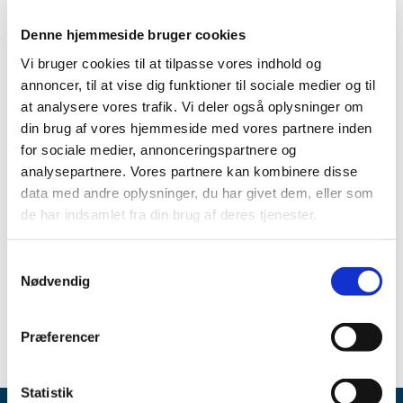
"Orifarm" 30 mg kapsler, bløde fra Orifarm Generics A/S
Denne hjemmeside bruger cookies
Produkt:
Alitretinoin "Orifarm" 30 mg kapsler, bløde
Vi bruger cookies til at tilpasse vores indhold og
Aktivt stof:
Alitretinoin
annoncer, til at vise dig funktioner til sociale medier og til
at analysere vores trafik. Vi deler også oplysninger om
ATC-kode:
D11AH04
din brug af vores hjemmeside med vores partnere inden
Forventet periode:
Start oktober 2022 - ukendt
for sociale medier, annonceringspartnere og
analysepartnere. Vores partnere kan kombinere disse
Årsag:
Kvalitetsproblemer
data med andre oplysninger, du har givet dem, eller som
Virksomhed:
Orifarm Generics A/S
de har indsamlet fra din brug af deres tjenester.
Spørgsmål om aktuel status skal stilles til virksomheden.
Samtykkevalg
Gå til Lægemiddelstyrelsens
Meddelelser om forsyning
Nødvendig
af medicin
Præferencer
Statistik