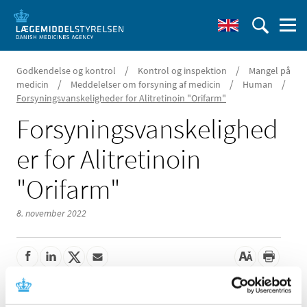
/
/
Godkendelse og kontrol
Kontrol og inspektion
Mangel på
/
/
/
medicin
Meddelelser om forsyning af medicin
Human
Forsyningsvanskeligheder for Alitretinoin "Orifarm"
Forsyningsvanskelighed
er for Alitretinoin
"Orifarm"
8. november 2022
Der er aktuelle problemer med forsyningen af Alitretinoin