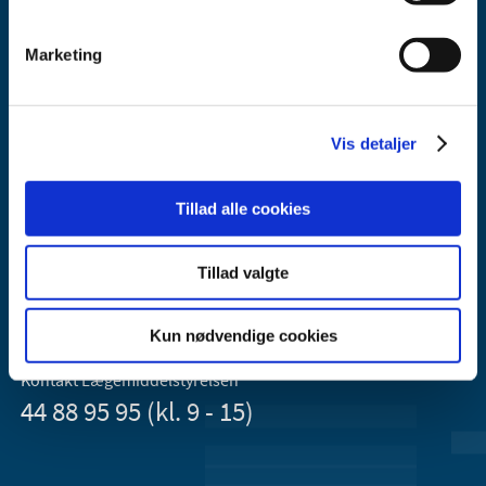
Marketing
Vis detaljer
Lægemiddelstyrelsen
Axel Heides Gade 1
Tillad alle cookies
2300 København S
Email:
dkma@dkma.dk
Tillad valgte
Lægemiddelstyrelsen er en del af
Sundheds- og Kirkeministeriet.
Kun nødvendige cookies
Kontakt Lægemiddelstyrelsen
44 88 95 95 (kl. 9 - 15)