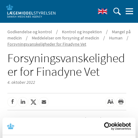
/
/
Godkendelse og kontrol
Kontrol og inspektion
Mangel på
/
/
/
medicin
Meddelelser om forsyning af medicin
Human
Forsyningsvanskeligheder for Finadyne Vet
Forsyningsvanskelighed
er for Finadyne Vet
4. oktober 2022
Der er aktuelle problemer med forsyningen Finadyne Vet.
50 mg/g oral pasta fra MSD Animal Health A/S.
Produkt:
Finadyne Vet. 50 mg/g oral pasta