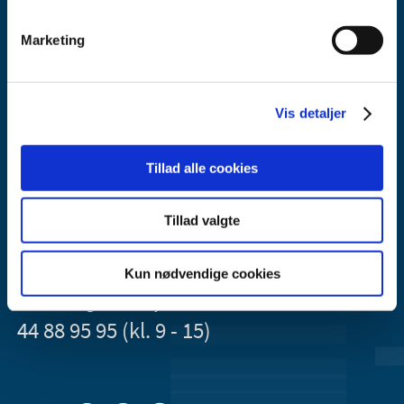
Marketing
Vis detaljer
Lægemiddelstyrelsen
Axel Heides Gade 1
2300 København S
Tillad alle cookies
Email:
dkma@dkma.dk
Tillad valgte
Lægemiddelstyrelsen er en del af
Sundheds- og Kirkeministeriet.
Kun nødvendige cookies
Kontakt Lægemiddelstyrelsen
44 88 95 95 (kl. 9 - 15)