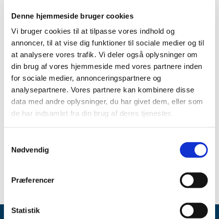
Denne hjemmeside bruger cookies
Aktivt stof:
Flunixin
Vi bruger cookies til at tilpasse vores indhold og
ATC-kode: QM01AG90
annoncer, til at vise dig funktioner til sociale medier og til
at analysere vores trafik. Vi deler også oplysninger om
Forventet periode:
Start september – midt november
din brug af vores hjemmeside med vores partnere inden
2022
for sociale medier, annonceringspartnere og
Årsag:
Forsinkelser hos fremstiller
analysepartnere. Vores partnere kan kombinere disse
data med andre oplysninger, du har givet dem, eller som
Virksomhed:
Animal Health A/S
de har indsamlet fra din brug af deres tjenester.
Spørgsmål om aktuel status skal stilles til virksomheden.
Samtykkevalg
Gå til Lægemiddelstyrelsens
Meddelelser om forsyning af
Nødvendig
medicin.
Præferencer
Statistik