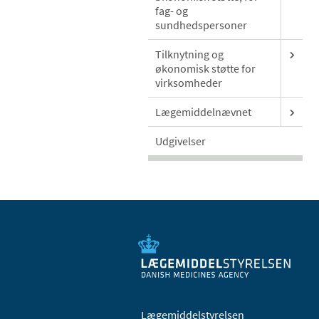
fag- og
sundhedspersoner
Tilknytning og
økonomisk støtte for
virksomheder
Lægemiddelnævnet
Udgivelser
Lægemiddelstyrelsen