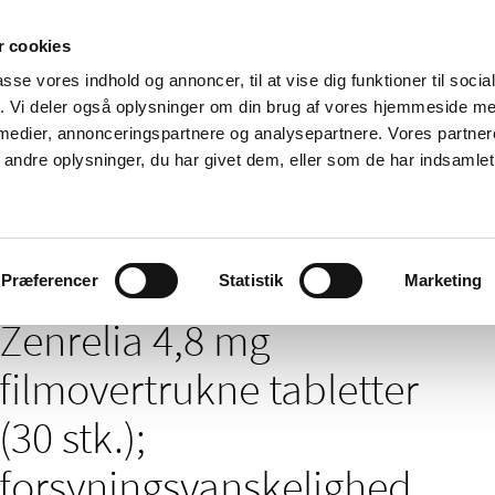
 cookies
passe vores indhold og annoncer, til at vise dig funktioner til soci
Nyheder
Om os
Kontakt
fik. Vi deler også oplysninger om din brug af vores hjemmeside m
 medier, annonceringspartnere og analysepartnere. Vores partne
 og
Tilskud og
Apoteker og salg af
Me
ndre oplysninger, du har givet dem, eller som de har indsamlet 
rmation
priser
medicin
ud
/
/
 inspektion
Mangel på medicin
Meddelelser om forsyning af medi
orsyningsvanskelighed
Præferencer
Statistik
Marketing
Zenrelia 4,8 mg
filmovertrukne tabletter
(30 stk.);
forsyningsvanskelighed