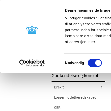
Denne hjemmeside bruger
Vi bruger cookies til at til
til at analysere vores tra
partnere inden for sociale
Godkendelse og
Bivirkninger
kombinere disse data med a
kontrol
produktinfo
af deres tjenester.
/
Godkendelse og kontrol
Kontrol og
Samtykkevalg
mg filmovertrukne tabletter (30 stk.); f
Nødvendig
Godkendelse og kontrol
Brexit
Lægemiddelberedskabet
CER