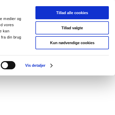
Tillad alle cookies
ale medier og
Udgivelser
Cookies
ed vores
Tillad valgte
re kan
dicinsk
Særlige
fra din brug
styr
produktområder
Kun nødvendige cookies
/
/
cin
Veterinær 2026
Zenrelia 4,8
Vis detaljer