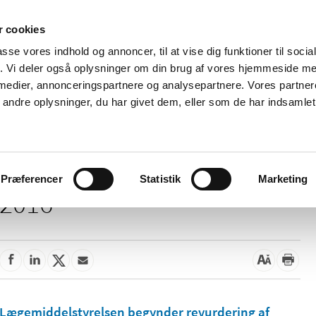
 cookies
passe vores indhold og annoncer, til at vise dig funktioner til soci
Nyheder
Om os
Kontakt
fik. Vi deler også oplysninger om din brug af vores hjemmeside m
 medier, annonceringspartnere og analysepartnere. Vores partne
 og
Tilskud og
Apoteker og salg af
Me
ndre oplysninger, du har givet dem, eller som de har indsamlet 
rmation
priser
medicin
ud
Præferencer
Statistik
Marketing
2016
Lægemiddelstyrelsen begynder revurdering af