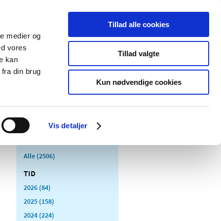
Tillad alle cookies
ale medier og
Udgivelser
Cookies
ed vores
Tillad valgte
re kan
dicinsk
Særlige
fra din brug
styr
produktområder
Kun nødvendige cookies
Vis detaljer
Alle (2506)
TID
2026 (84)
2025 (158)
2024 (224)