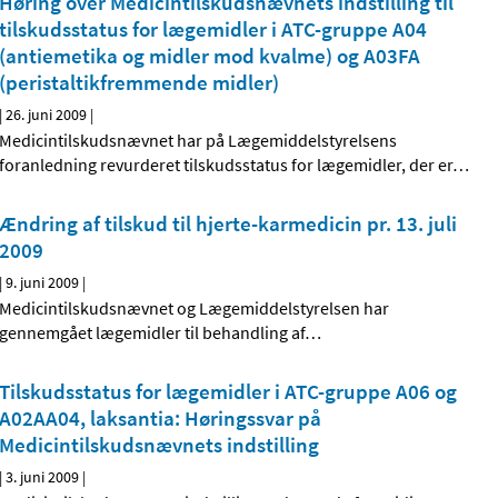
Høring over Medicintilskudsnævnets indstilling til
tilskudsstatus for lægemidler i ATC-gruppe A04
(antiemetika og midler mod kvalme) og A03FA
(peristaltik­fremmende midler)
|
26. juni 2009
|
Medicintilskudsnævnet har på Lægemiddelstyrelsens
foranledning revurderet tilskudsstatus for lægemidler, der er
…
Ændring af tilskud til hjerte-karmedicin pr. 13. juli
2009
|
9. juni 2009
|
Medicintilskudsnævnet og Lægemiddelstyrelsen har
gennemgået lægemidler til behandling af
…
Tilskudsstatus for lægemidler i ATC-gruppe A06 og
A02AA04, laksantia: Høringssvar på
Medicintilskudsnævnets indstilling
|
3. juni 2009
|