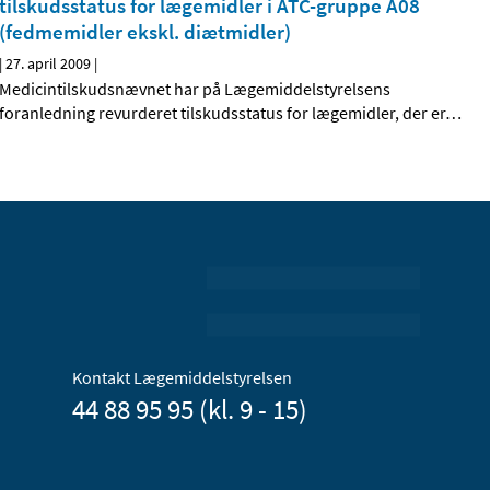
tilskudsstatus for lægemidler i ATC-gruppe A08
(fedmemidler ekskl. diætmidler)
|
27. april 2009
|
Medicintilskudsnævnet har på Lægemiddelstyrelsens
foranledning revurderet tilskudsstatus for lægemidler, der er
…
Kontakt Lægemiddelstyrelsen
44 88 95 95 (kl. 9 - 15)