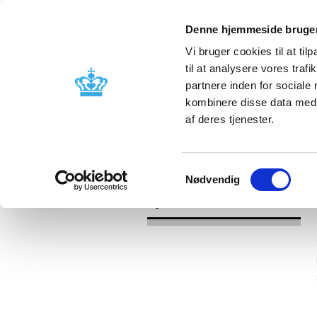
Denne hjemmeside bruger
Vi bruger cookies til at til
til at analysere vores tra
partnere inden for sociale
Godkendelse og
Bivirkninger
kombinere disse data med a
kontrol
produktinfo
af deres tjenester.
/
Nyheder
2016
Samtykkevalg
Nødvendig
Nyheder