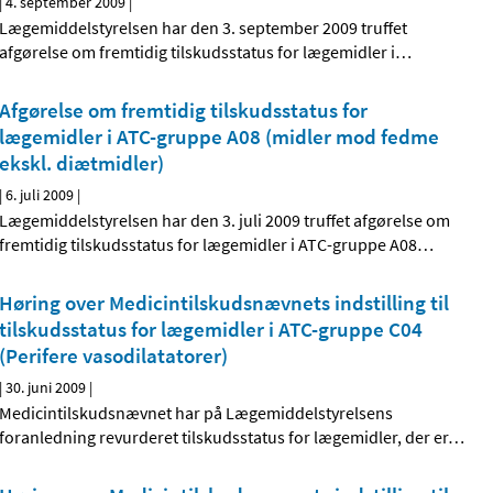
|
4. september 2009
|
Lægemiddelstyrelsen har den 3. september 2009 truffet
afgørelse om fremtidig tilskudsstatus for lægemidler i
…
Afgørelse om fremtidig tilskudsstatus for
lægemidler i ATC-gruppe A08 (midler mod fedme
ekskl. diætmidler)
|
6. juli 2009
|
Lægemiddelstyrelsen har den 3. juli 2009 truffet afgørelse om
fremtidig tilskudsstatus for lægemidler i ATC-gruppe A08
…
Høring over Medicintilskudsnævnets indstilling til
tilskudsstatus for lægemidler i ATC-gruppe C04
(Perifere vasodilatatorer)
|
30. juni 2009
|
Medicintilskudsnævnet har på Lægemiddelstyrelsens
foranledning revurderet tilskudsstatus for lægemidler, der er
…