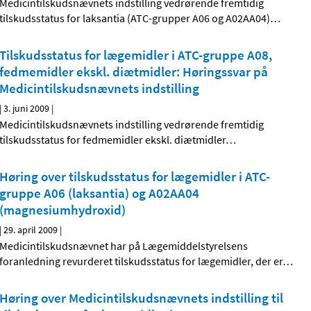
Medicintilskudsnævnets indstilling vedrørende fremtidig
tilskudsstatus for laksantia (ATC-grupper A06 og A02AA04)
…
Tilskudsstatus for lægemidler i ATC-gruppe A08,
fedmemidler ekskl. diætmidler: Høringssvar på
Medicintilskudsnævnets indstilling
|
3. juni 2009
|
Medicintilskudsnævnets indstilling vedrørende fremtidig
tilskudsstatus for fedmemidler ekskl. diætmidler
…
Høring over tilskudsstatus for lægemidler i ATC-
gruppe A06 (laksantia) og A02AA04
(magnesiumhydroxid)
|
29. april 2009
|
Medicintilskudsnævnet har på Lægemiddelstyrelsens
foranledning revurderet tilskudsstatus for lægemidler, der er
…
Høring over Medicintilskudsnævnets indstilling til