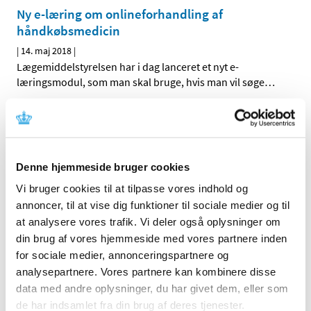
Ny e-læring om onlineforhandling af
håndkøbsmedicin
|
14. maj 2018
|
Lægemiddelstyrelsen har i dag lanceret et nyt e-
læringsmodul, som man skal bruge, hvis man vil søge
…
Bevilling til Galten Apotek
|
14. maj 2018
|
Lægemiddelstyrelsen har den 8. maj 2018 meddelt Mikkel
Denne hjemmeside bruger cookies
Aastrup Nørreslet bevilling til at drive Galten Apotek.
Vi bruger cookies til at tilpasse vores indhold og
Bevilling til Skovlunde Apotek
annoncer, til at vise dig funktioner til sociale medier og til
at analysere vores trafik. Vi deler også oplysninger om
|
9. maj 2018
|
din brug af vores hjemmeside med vores partnere inden
Lægemiddelstyrelsen har den 1. maj 2018 meddelt Jacob
for sociale medier, annonceringspartnere og
Lenau bevilling til at drive Skovlunde Apotek.
analysepartnere. Vores partnere kan kombinere disse
data med andre oplysninger, du har givet dem, eller som
Ledig bevilling til Brædstrup Apotek
de har indsamlet fra din brug af deres tjenester.