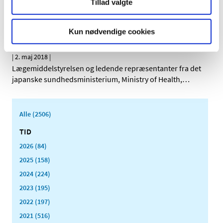
Tillad valgte
tilskudsstatus for medicin mod forstørret prostata og
…
Dansk-japansk samarbejde om bedre brug af
Kun nødvendige cookies
sundhedsdata
|
2. maj 2018
|
Lægemiddelstyrelsen og ledende repræsentanter fra det
japanske sundhedsministerium, Ministry of Health,
…
Alle (2506)
TID
2026 (84)
2025 (158)
2024 (224)
2023 (195)
2022 (197)
2021 (516)