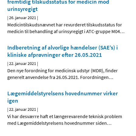
fremtidig tilskudsstatus for medicin mod
urinsyregigt
|
26. januar 2021
|
Medicintilskudsnævnet har revurderet tilskudsstatus for
medicin til behandling af urinsyregigt i ATC-gruppe M04
…
Indberetning af alvorlige hændelser (SAE’s) i
kliniske afprøvninger efter 26.05.2021
|
22. januar 2021
|
Den nye forordning for medicinsk udstyr (MDR), finder
generelt anvendelse fra 26.05.2021. Forordningen
…
Lægemiddelstyrelsens hovednummer virker
igen
|
22. januar 2021
|
Vi har desværre haft et længerevarende teknisk problem
med Lægemiddelstyrelsens hovednummer siden
…