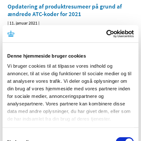
Opdatering af produktresumeer på grund af
ændrede ATC-koder for 2021
|
11. januar 2021
|
Indehavere af markedsføringstilladelser til lægemidler,
der er godkendt efter den nationale procedure, den
…
Forsyningsvanskeligheder for Zerbaxa
Denne hjemmeside bruger cookies
|
11. januar 2021
|
Vi bruger cookies til at tilpasse vores indhold og
Der er i øjeblikket problemer med forsyningen af Zerbaxa
annoncer, til at vise dig funktioner til sociale medier og til
1 g/ 0.5 g pulver til injektionsvæske, opløsning fra MSD
…
at analysere vores trafik. Vi deler også oplysninger om
din brug af vores hjemmeside med vores partnere inden
EMA indstiller: Pfizer-vaccinen indeholder seks
for sociale medier, annonceringspartnere og
og ikke fem doser i hvert vaccineglas
analysepartnere. Vores partnere kan kombinere disse
|
8. januar 2021
|
data med andre oplysninger, du har givet dem, eller som
Det europæiske lægemiddelagentur indstiller til EU-
de har indsamlet fra din brug af deres tjenester.
Kommissionen, at produktinformationen for
…
Samtykkevalg