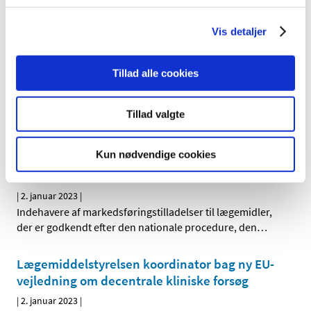
lovændring af forordningen om medicinsk udstyr, som
…
Vis detaljer
Lægemiddelstyrelsens whistleblowerordning i
perioden 17. december 2021 til 31. december
2022 (offentlighedsordning)
Tillad alle cookies
|
5. januar 2023
|
Det følger af whistleblowerloven, at myndigheder
Tillad valgte
omfattet af reglerne om aktindsigt i offentlighedsloven
…
Kun nødvendige cookies
Opdatering af produktresumeer på grund af
ændrede ATC-koder for 2023
|
2. januar 2023
|
Indehavere af markedsføringstilladelser til lægemidler,
der er godkendt efter den nationale procedure, den
…
Lægemiddelstyrelsen koordinator bag ny EU-
vejledning om decentrale kliniske forsøg
|
2. januar 2023
|