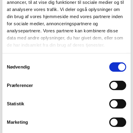
annoncer, til at vise dig funktioner til sociale medier og til
Ændringer på hjemmesiden for virksomheder,
at analysere vores trafik. Vi deler også oplysninger om
der håndterer cannabis
din brug af vores hjemmeside med vores partnere inden
|
10. januar 2023
|
for sociale medier, annonceringspartnere og
Lægemiddelstyrelsen har i dag foretaget nogle mindre
analysepartnere. Vores partnere kan kombinere disse
ændringer på hjemmesiden, som er relevant for
…
data med andre oplysninger, du har givet dem, eller som
de har indsamlet fra din brug af deres tjenester.
EMA undersøger, om miljøpåvirkningen fra
loppe- og flåtmidler til hund og kat bør
Samtykkevalg
revurderes
Nødvendig
|
9. januar 2023
|
Frem til 31. marts 2023 er der offentlig høring om,
Præferencer
hvordan naturen bliver påvirket, når loppe- og
…
Forslag til lovændring af forordningen om
Statistik
medicinsk udstyr
|
6. januar 2023
|
Marketing
EU Kommissionen har i dag vedtaget et forslag til en