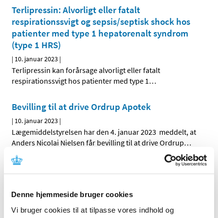
Terlipressin: Alvorligt eller fatalt
respirationssvigt og sepsis/septisk shock hos
patienter med type 1 hepatorenalt syndrom
(type 1 HRS)
|
10. januar 2023
|
Terlipressin kan forårsage alvorligt eller fatalt
respirationssvigt hos patienter med type 1
…
Bevilling til at drive Ordrup Apotek
|
10. januar 2023
|
Lægemiddelstyrelsen har den 4. januar 2023 meddelt, at
Anders Nicolai Nielsen får bevilling til at drive Ordrup
…
Bevilling til at drive Thisted Løve Apotek
|
10. januar 2023
|
Lægemiddelstyrelsen har den 22. december 2022
Denne hjemmeside bruger cookies
meddelt, at Susanne Møller Jensen får bevilling til at
…
Vi bruger cookies til at tilpasse vores indhold og