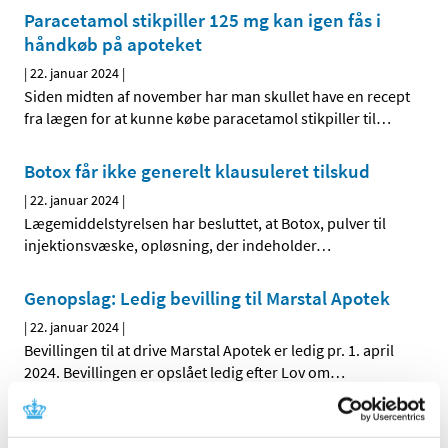
Paracetamol stikpiller 125 mg kan igen fås i
håndkøb på apoteket
|
22. januar 2024
|
Siden midten af november har man skullet have en recept
fra lægen for at kunne købe paracetamol stikpiller til
…
Botox får ikke generelt klausuleret tilskud
|
22. januar 2024
|
Lægemiddelstyrelsen har besluttet, at Botox, pulver til
injektionsvæske, opløsning, der indeholder
…
Genopslag: Ledig bevilling til Marstal Apotek
|
22. januar 2024
|
Bevillingen til at drive Marstal Apotek er ledig pr. 1. april
2024. Bevillingen er opslået ledig efter Lov om
…
EMA indstillede 77 nye lægemidler til