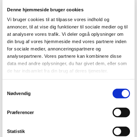
markedsføringstilladelse i EU i 2023
|
18. januar 2024
|
Denne hjemmeside bruger cookies
Det europæiske lægemiddelagentur EMA indstillede i
Vi bruger cookies til at tilpasse vores indhold og
løbet af 2023 i alt 77 nye lægemidler til en
…
annoncer, til at vise dig funktioner til sociale medier og til
at analysere vores trafik. Vi deler også oplysninger om
Ændring i telefontid i forbindelse med
din brug af vores hjemmeside med vores partnere inden
anmeldelser via DKMAnet fra 1. marts
for sociale medier, annonceringspartnere og
|
17. januar 2024
|
analysepartnere. Vores partnere kan kombinere disse
Fra d. 1. marts 2024 vil der ikke længere være udvidet
data med andre oplysninger, du har givet dem, eller som
telefontid mandag i lige uger i forbindelse med
…
de har indsamlet fra din brug af deres tjenester.
PRAC anbefaler forebyggende tiltag for
Samtykkevalg
mandlige patienter, der anvender valproat
Nødvendig
|
12. januar 2024
|
Den europæiske bivirkningskomité, PRAC, anbefaler en
Præferencer
række forebyggende tiltag i forbindelse med
…
Bekendtgørelse om euforiserende stoffer – tre
Statistik