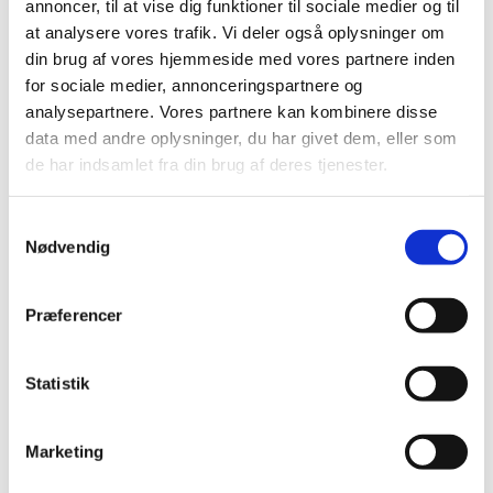
annoncer, til at vise dig funktioner til sociale medier og til
|
1. februar 2018
|
at analysere vores trafik. Vi deler også oplysninger om
Bevillingen til at drive Enghave Apotek er ledig pr. 1.
din brug af vores hjemmeside med vores partnere inden
oktober 2018. Enghave Apotek er beliggende i
…
for sociale medier, annonceringspartnere og
analysepartnere. Vores partnere kan kombinere disse
Ledig bevilling til Ribe Apotek
data med andre oplysninger, du har givet dem, eller som
de har indsamlet fra din brug af deres tjenester.
|
1. februar 2018
|
Bevillingen til at drive Ribe Apotek er ledig pr. 1. oktober
2018. Ribe Apotek er beliggende i postnummer 6760.
Samtykkevalg
Nødvendig
Ledig bevilling til Galten Apotek
|
1. februar 2018
|
Præferencer
Bevillingen til at drive Galten Apotek er ledig pr. 1. juli
2018. Galten Apotek er beliggende i postnummer 8464.
Statistik
Brexit - skift af referenceland fra
Storbritannien til Danmark
Marketing
|
1. februar 2018
|