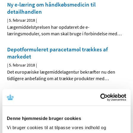
Ny e-læring om håndkøbsmedicin til
detailhandlen
|
5. februar 2018
|
Lægemiddelstyrelsen har opdateret de e-
læringsmoduler, som man skal bruge i forbindelse med
…
Depotformuleret paracetamol trækkes af
markedet
|
5. februar 2018
|
Det europæiske lægemiddelagentur bekræfter nu den
tidligere anbefaling om at trække produkter med
…
Ledig bevilling til Sydhavnsapoteket
|
2. februar 2018
|
Bevillingen til at drive Sydhavnsapoteket er ledig pr. 1.
oktober 2018. Sydhavnsapoteket er beliggende i
…
Denne hjemmeside bruger cookies
Vi bruger cookies til at tilpasse vores indhold og
Ledig bevilling til Enghave Apotek