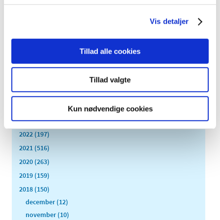
Lægemiddelstyrelsen skal herved informere indehavere
af markedsføringstilladelser om, at vi er positive over
…
Vis detaljer
Alle (2506)
Tillad alle cookies
TID
2026 (84)
Tillad valgte
2025 (158)
2024 (224)
Kun nødvendige cookies
2023 (195)
2022 (197)
2021 (516)
2020 (263)
2019 (159)
2018 (150)
december (12)
november (10)