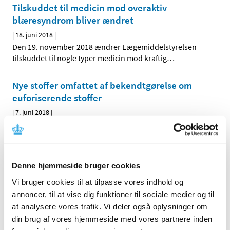
Tilskuddet til medicin mod overaktiv
blæresyndrom bliver ændret
|
18. juni 2018
|
Den 19. november 2018 ændrer Lægemiddelstyrelsen
tilskuddet til nogle typer medicin mod kraftig
…
Nye stoffer omfattet af bekendtgørelse om
euforiserende stoffer
|
7. juni 2018
|
Til virksomheder med tilladelse til at håndtere
euroriserende stoffer – 12 nye stoffer føjet til
…
Ledig bevilling til Apoteket Godthåb
Denne hjemmeside bruger cookies
|
1. juni 2018
|
Vi bruger cookies til at tilpasse vores indhold og
Bevillingen til at drive Apoteket Godthåb er ledig pr. 1.
annoncer, til at vise dig funktioner til sociale medier og til
december 2018. Apoteket Godthåb er beliggende i
…
at analysere vores trafik. Vi deler også oplysninger om
din brug af vores hjemmeside med vores partnere inden
Ledig bevilling til Valby Apotek