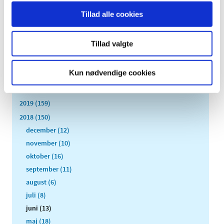
2026 (84)
Tillad alle cookies
2025 (158)
2024 (224)
Tillad valgte
2023 (195)
2022 (197)
Kun nødvendige cookies
2021 (516)
2020 (263)
2019 (159)
2018 (150)
december (12)
november (10)
oktober (16)
september (11)
august (6)
juli (8)
juni (13)
maj (18)