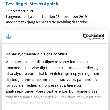
Bevilling til Stevns Apotek
|
3. december 2019
|
Lægemiddelstyrelsen har den 26. november 2019
meddelt at Arjang Mehrdad får bevilling til at drive
…
Yderligere supplerende bidrag til revurdering
af tilskudsstatus for medicin til behandling af
diabetes
|
2. december 2019
|
Denne hjemmeside bruger cookies
Medicintilskudsnævnet har modtaget endnu ét
Vi bruger cookies til at tilpasse vores indhold og
supplerende bidrag til deres drøftelser om
…
annoncer, til at vise dig funktioner til sociale medier og til
at analysere vores trafik. Vi deler også oplysninger om
Binosto mod knogleskørhed får ikke generelt
din brug af vores hjemmeside med vores partnere inden
klausuleret tilskud
for sociale medier, annonceringspartnere og
|
2. december 2019
|
analysepartnere. Vores partnere kan kombinere disse
Lægemiddelstyrelsen har besluttet, at Binosto
data med andre oplysninger, du har givet dem, eller som
brusetabletter, der indeholder alendronat, ikke skal
…
de har indsamlet fra din brug af deres tjenester.