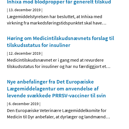
Inhixa mod blodpropper får generelt tilskud
|
13. december 2019
|
Lægemiddelstyrelsen har besluttet, at Inhixa med
virkning fra markedsføringstidspunktet skal have
…
Høring om Medicintilskudsnævnets forslag til
tilskudsstatus for insuliner
|
12. december 2019
|
Medicintilskudsnævnet er i gang med at revurdere
tilskudsstatus for insuliner og har nu færdiggjort et
…
Nye anbefalinger fra Det Europæiske
Lægemiddelagentur om anvendelse af
levende svækkede PRRSV-vacciner til svin
|
6. december 2019
|
Den Europæiske Veterinære Lægemiddelkomite for
Medicin til Dyr anbefaler, at dyrlæger og landmænd
…