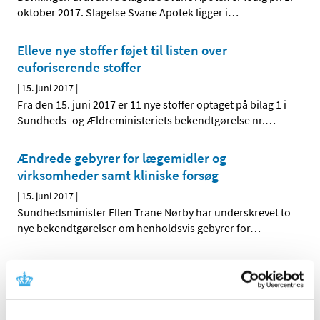
oktober 2017. Slagelse Svane Apotek ligger i
…
Elleve nye stoffer føjet til listen over
euforiserende stoffer
|
15. juni 2017
|
Fra den 15. juni 2017 er 11 nye stoffer optaget på bilag 1 i
Sundheds- og Ældreministeriets bekendtgørelse nr.
…
Ændrede gebyrer for lægemidler og
virksomheder samt kliniske forsøg
|
15. juni 2017
|
Sundhedsminister Ellen Trane Nørby har underskrevet to
nye bekendtgørelser om henholdsvis gebyrer for
…
Nye formatkrav til virksomheders ansøgninger
om markedsføringstilladelser
|
13. juni 2017
|