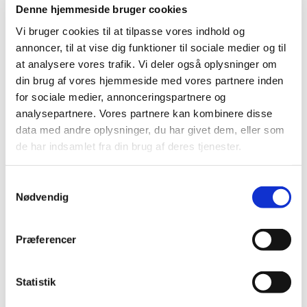
Lægemiddelstyrelsen udsætter afviklingen af NeeS og
Denne hjemmeside bruger cookies
strammer op på formatkravene ved opdatering af
…
Vi bruger cookies til at tilpasse vores indhold og
annoncer, til at vise dig funktioner til sociale medier og til
Invitation til 2. runde af markedsdialog om
at analysere vores trafik. Vi deler også oplysninger om
LEOPARD – skriftlig høring
din brug af vores hjemmeside med vores partnere inden
|
9. juni 2017
|
for sociale medier, annonceringspartnere og
Lægemiddelstyrelsen har forberedt et projekt om
analysepartnere. Vores partnere kan kombinere disse
udvikling af et nyt lægemiddelregister. I forlængelse af
…
data med andre oplysninger, du har givet dem, eller som
de har indsamlet fra din brug af deres tjenester.
Ingen genberegning af medicintilskud 12. og
13. juni
Samtykkevalg
|
9. juni 2017
|
Nødvendig
Borgere, der køber medicin mandag og tirsdag den 12. og
13. juni 2017, skal være opmærksomme på, at der er
…
Præferencer
Omfattende modernisering af vores IT fra 8.
juni til 13. juni
Statistik
|
8. juni 2017
|