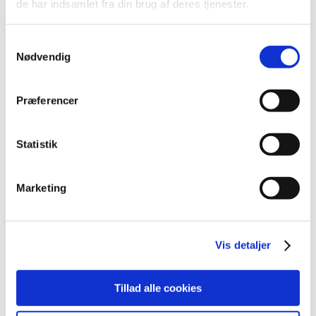
de har indsamlet fra din brug af deres tjenester.
2021 (516)
2020 (263)
Samtykkevalg
2019 (159)
Nødvendig
2018 (150)
2017 (167)
Præferencer
2016 (167)
2015 (33)
Statistik
2014 (44)
2013 (49)
december (4)
Marketing
november (5)
oktober (3)
september (6)
Vis detaljer
august (2)
juli (2)
Tillad alle cookies
juni (2)
maj (3)