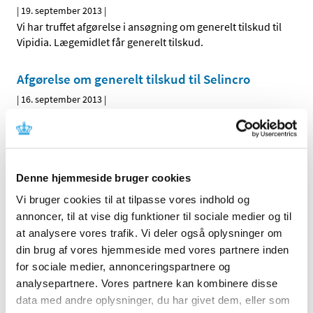
|
19. september 2013
|
Vi har truffet afgørelse i ansøgning om generelt tilskud til
Vipidia. Lægemidlet får generelt tilskud.
Afgørelse om generelt tilskud til Selincro
|
16. september 2013
|
Vi har truffet afgørelse i ansøgning om generelt tilskud til
Selincro. Lægemidlet får ikke generelt tilskud.
Denne hjemmeside bruger cookies
Alle (2506)
Vi bruger cookies til at tilpasse vores indhold og
TID
annoncer, til at vise dig funktioner til sociale medier og til
2026 (84)
at analysere vores trafik. Vi deler også oplysninger om
2025 (158)
din brug af vores hjemmeside med vores partnere inden
2024 (224)
for sociale medier, annonceringspartnere og
2023 (195)
analysepartnere. Vores partnere kan kombinere disse
data med andre oplysninger, du har givet dem, eller som
2022 (197)