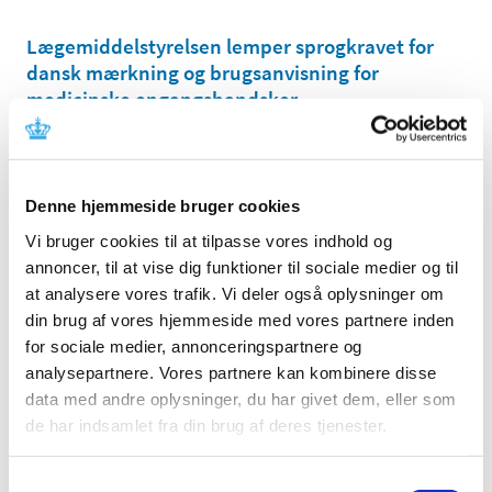
Lægemiddelstyrelsen lemper sprogkravet for
dansk mærkning og brugsanvisning for
medicinske engangshandsker
|
17. februar 2021
|
I en begrænset periode tillader Lægemiddelstyrelsen, at
medicinske engangshandsker (typisk kendt som
…
Denne hjemmeside bruger cookies
EMA har modtaget fjerde ansøgning om
Vi bruger cookies til at tilpasse vores indhold og
betinget markedsføringstilladelse af vacciner
annoncer, til at vise dig funktioner til sociale medier og til
mod COVID-19
at analysere vores trafik. Vi deler også oplysninger om
din brug af vores hjemmeside med vores partnere inden
|
16. februar 2021
|
for sociale medier, annonceringspartnere og
Det europæiske lægemiddelagentur EMA har modtaget
den fjerde ansøgning om en betinget
…
analysepartnere. Vores partnere kan kombinere disse
data med andre oplysninger, du har givet dem, eller som
de har indsamlet fra din brug af deres tjenester.
Bekymring om alvorlige bivirkninger får EMA til
at igangsætte sikkerhedsvurdering af
fedmemedicinen Regenon (amfepramon)
Samtykkevalg