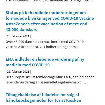
1.203 indberetninger om formodede bivirkninger ved
…
Status på behandlede indberetninger om
formodede bivirkninger ved COVID-19 Vaccine
AstraZeneca efter vaccination af mere end
43.000 danskere
|
25. februar 2021
|
Over 43.000 danskere er vaccineret med COVID-19
Vaccine AstraZeneca. 201 indberetninger om
…
EMA indleder en løbende vurdering af ny
medicin mod COVID-19
|
25. februar 2021
|
Det europæiske lægemiddelagentur, EMA, har indledt en
løbende vurdering af lægemidlet regdanvimab til
…
Tilbagekaldelse af tilladelse for salg af
håndkøbslægemidler for Turist Kiosken