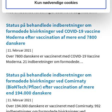
|
12. februar 2021
|
Kun nødvendige cookies
Det europæiske lægemiddelagentur, EMA er gået i gang
med en løbende vurdering af data fra forsøg med en
…
Status på behandlede indberetninger om
formodede bivirkninger ved COVID-19 vaccine
Moderna efter vaccination af mere end 7800
danskere
|
11. februar 2021
|
Over 7800 danskere er vaccineret med COVID-19 Vaccine
Moderna. 21 indberetninger om formodede
…
Status på behandlede indberetninger om
formodede bivirkninger ved Comirnaty
(BioNTech/Pfizer) efter vaccination af mere
end 194.000 danskere
|
11. februar 2021
|
Over 194.000 danskere er vaccineret med Comirnaty. 992
indberetninger om formodede bivirkninger ved
…