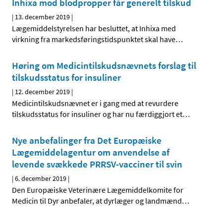
Inhixa mod blodpropper får generelt tilskud
|
13. december 2019
|
Lægemiddelstyrelsen har besluttet, at Inhixa med
virkning fra markedsføringstidspunktet skal have
…
Høring om Medicintilskudsnævnets forslag til
tilskudsstatus for insuliner
|
12. december 2019
|
Medicintilskudsnævnet er i gang med at revurdere
tilskudsstatus for insuliner og har nu færdiggjort et
…
Nye anbefalinger fra Det Europæiske
Lægemiddelagentur om anvendelse af
levende svækkede PRRSV-vacciner til svin
|
6. december 2019
|
Den Europæiske Veterinære Lægemiddelkomite for
Medicin til Dyr anbefaler, at dyrlæger og landmænd
…