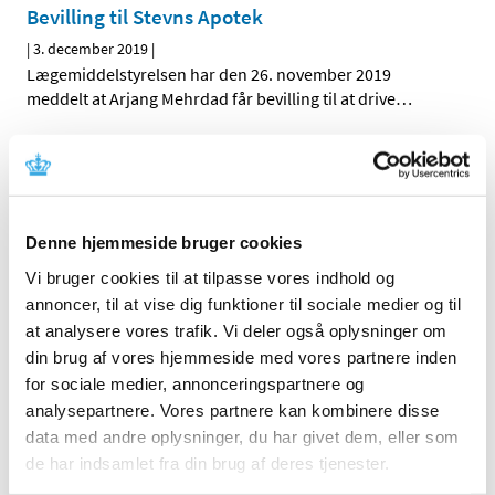
Bevilling til Stevns Apotek
|
3. december 2019
|
Lægemiddelstyrelsen har den 26. november 2019
meddelt at Arjang Mehrdad får bevilling til at drive
…
Yderligere supplerende bidrag til revurdering
af tilskudsstatus for medicin til behandling af
diabetes
|
2. december 2019
|
Denne hjemmeside bruger cookies
Medicintilskudsnævnet har modtaget endnu ét
Vi bruger cookies til at tilpasse vores indhold og
supplerende bidrag til deres drøftelser om
…
annoncer, til at vise dig funktioner til sociale medier og til
at analysere vores trafik. Vi deler også oplysninger om
Binosto mod knogleskørhed får ikke generelt
din brug af vores hjemmeside med vores partnere inden
klausuleret tilskud
for sociale medier, annonceringspartnere og
|
2. december 2019
|
analysepartnere. Vores partnere kan kombinere disse
Lægemiddelstyrelsen har besluttet, at Binosto
data med andre oplysninger, du har givet dem, eller som
brusetabletter, der indeholder alendronat, ikke skal
…
de har indsamlet fra din brug af deres tjenester.