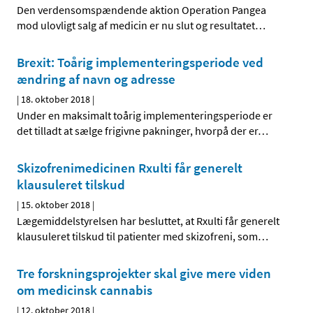
Den verdensomspændende aktion Operation Pangea
mod ulovligt salg af medicin er nu slut og resultatet
…
Brexit: Toårig implementeringsperiode ved
ændring af navn og adresse
|
18. oktober 2018
|
Under en maksimalt toårig implementeringsperiode er
det tilladt at sælge frigivne pakninger, hvorpå der er
…
Skizofrenimedicinen Rxulti får generelt
klausuleret tilskud
|
15. oktober 2018
|
Lægemiddelstyrelsen har besluttet, at Rxulti får generelt
klausuleret tilskud til patienter med skizofreni, som
…
Tre forskningsprojekter skal give mere viden
om medicinsk cannabis
|
12. oktober 2018
|