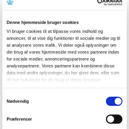
Læger bør tage kontakt til Lægemiddelstyrelsen, hvis
deres kliniske erfaringer viser, at et lægemiddels
…
Fem mio. afsat til forskning på
Denne hjemmeside bruger cookies
stofskifteområdet
Vi bruger cookies til at tilpasse vores indhold og
|
4. oktober 2018
|
annoncer, til at vise dig funktioner til sociale medier og til
Der er afsat fem mio. kr. til forskning i medicinsk
at analysere vores trafik. Vi deler også oplysninger om
behandling af patienter med lavt stofskifte.
…
din brug af vores hjemmeside med vores partnere inden
for sociale medier, annonceringspartnere og
Ledig bevilling til Egtved Apotek
analysepartnere. Vores partnere kan kombinere disse
data med andre oplysninger, du har givet dem, eller som
|
3. oktober 2018
|
de har indsamlet fra din brug af deres tjenester.
Bevillingen til at drive Egtved Apotek er ledig pr. 1. april
2019.
Samtykkevalg
Hypotron mod lavt blodtryk får ikke generelt
Nødvendig
eller generelt klausuleret tilskud
|
3. oktober 2018
|
Præferencer
Lægemiddelstyrelsen har besluttet, at Hypotron, der