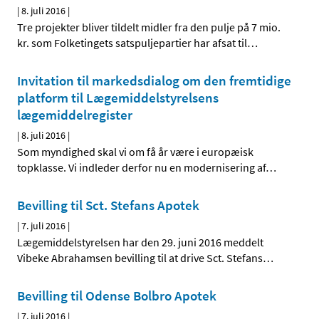
|
8. juli 2016
|
Tre projekter bliver tildelt midler fra den pulje på 7 mio.
kr. som Folketingets satspuljepartier har afsat til
…
Invitation til markedsdialog om den fremtidige
platform til Lægemiddelstyrelsens
lægemiddelregister
|
8. juli 2016
|
Som myndighed skal vi om få år være i europæisk
topklasse. Vi indleder derfor nu en modernisering af
…
Bevilling til Sct. Stefans Apotek
|
7. juli 2016
|
Lægemiddelstyrelsen har den 29. juni 2016 meddelt
Vibeke Abrahamsen bevilling til at drive Sct. Stefans
…
Bevilling til Odense Bolbro Apotek
|
7. juli 2016
|