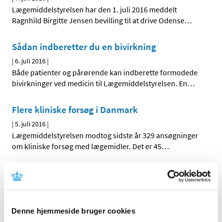
Lægemiddelstyrelsen har den 1. juli 2016 meddelt
Ragnhild Birgitte Jensen bevilling til at drive Odense
…
Sådan indberetter du en bivirkning
|
6. juli 2016
|
Både patienter og pårørende kan indberette formodede
bivirkninger ved medicin til Lægemiddelstyrelsen. En
…
Flere kliniske forsøg i Danmark
|
5. juli 2016
|
Lægemiddelstyrelsen modtog sidste år 329 ansøgninger
om kliniske forsøg med lægemidler. Det er 45
…
Høring over forslag til tilskudsstatus for
medicin mod neuropatiske smerter
|
5. juli 2016
|
Medicintilskudsnævnet er i gang med at revurdere
Denne hjemmeside bruger cookies
tilskudsstatus for medicin mod neuropatiske smerter
…