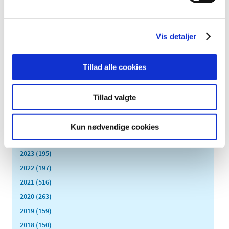
Flere indberetter svigt ved medicinsk udstyr
|
1. juli 2016
|
Lægemiddelstyrelsens årsrapport for medicinsk udstyr
Vis detaljer
viser, at der kommer stadig flere indberetninger af fejl,
…
Tillad alle cookies
Alle (2506)
TID
Tillad valgte
2026 (84)
2025 (158)
Kun nødvendige cookies
2024 (224)
2023 (195)
2022 (197)
2021 (516)
2020 (263)
2019 (159)
2018 (150)