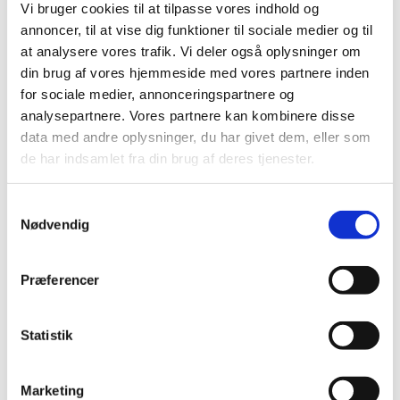
Vi bruger cookies til at tilpasse vores indhold og
annoncer, til at vise dig funktioner til sociale medier og til
Braltus® får generelt tilskud
at analysere vores trafik. Vi deler også oplysninger om
|
4. juli 2016
|
din brug af vores hjemmeside med vores partnere inden
Lægemiddelstyrelsen har besluttet, at Braltus® skal have
for sociale medier, annonceringspartnere og
generelt tilskud. Braltus® indeholder tiotropium og
…
analysepartnere. Vores partnere kan kombinere disse
data med andre oplysninger, du har givet dem, eller som
Bedre adgang til patientdata i kliniske forsøg
de har indsamlet fra din brug af deres tjenester.
for monitorer og GCP-inspektører
|
1. juli 2016
|
Samtykkevalg
Nødvendig
Lægemiddelstyrelsens inspektører får nu direkte adgang
til at indhente helbredsoplysninger i patientjournaler i
…
Præferencer
Forventet mangel på næsesalve mod MRSA
|
1. juli 2016
|
Statistik
Lægemiddelsstyrelsen forventer, at der frem til midt i juli
vil være mangel på Bactroban Nasal næsesalve 2%, der
…
Marketing