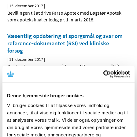
|
15. december 2017
|
Bevillingen til at drive Farsø Apotek med Løgstør Apotek
som apoteksfilial er ledig pr. 1. marts 2018.
Væsentlig opdatering af spørgsmål og svar om
reference-dokumentet (RSI) ved kliniske
forsøg
|
11. december 2017
|
Der har fra sponsorernes side været flere spørgsmål til
spørgsmål og svar dokumentet, og derfor har Clinical
…
Tilskuddet til din medicin kan ændre sig, hvis
Denne hjemmeside bruger cookies
du har en bevilling af enkelttilskud
Vi bruger cookies til at tilpasse vores indhold og
|
11. december 2017
|
Fra årsskiftet bliver tilskuddet til medicin med
annoncer, til at vise dig funktioner til sociale medier og til
enkelttilskud beregnet efter den billigste pris, som det
…
at analysere vores trafik. Vi deler også oplysninger om
din brug af vores hjemmeside med vores partnere inden
for sociale medier, annonceringspartnere og
Cyclogest® får generelt tilskud