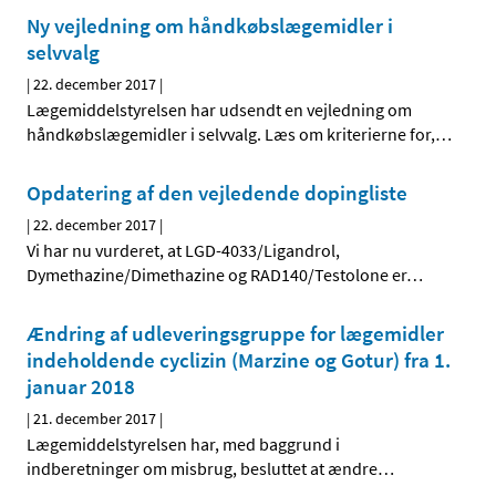
Ny vejledning om håndkøbslægemidler i
selvvalg
|
22. december 2017
|
Lægemiddelstyrelsen har udsendt en vejledning om
håndkøbslægemidler i selvvalg. Læs om kriterierne for,
…
Opdatering af den vejledende dopingliste
|
22. december 2017
|
Vi har nu vurderet, at LGD-4033/Ligandrol,
Dymethazine/Dimethazine og RAD140/Testolone er
…
Ændring af udleveringsgruppe for lægemidler
indeholdende cyclizin (Marzine og Gotur) fra 1.
januar 2018
|
21. december 2017
|
Lægemiddelstyrelsen har, med baggrund i
indberetninger om misbrug, besluttet at ændre
…