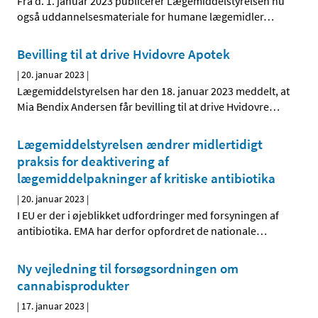
Fra d. 1. januar 2023 publicerer Lægemiddelstyrelsen nu
også uddannelsesmateriale for humane lægemidler
…
Bevilling til at drive Hvidovre Apotek
|
20. januar 2023
|
Lægemiddelstyrelsen har den 18. januar 2023 meddelt, at
Mia Bendix Andersen får bevilling til at drive Hvidovre
…
Lægemiddelstyrelsen ændrer midlertidigt
praksis for deaktivering af
lægemiddelpakninger af kritiske antibiotika
|
20. januar 2023
|
I EU er der i øjeblikket udfordringer med forsyningen af
antibiotika. EMA har derfor opfordret de nationale
…
Ny vejledning til forsøgsordningen om
cannabisprodukter
|
17. januar 2023
|