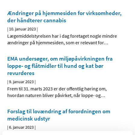
Ændringer på hjemmesiden for virksomheder,
der håndterer cannabis
|
10. januar 2023
|
Lægemiddelstyrelsen har i dag foretaget nogle mindre
ændringer på hjemmesiden, som er relevant for
…
EMA undersøger, om miljøpåvirkningen fra
loppe- og flåtmidler til hund og kat bør
revurderes
|
9. januar 2023
|
Frem til 31. marts 2023 er der offentlig høring om,
hvordan naturen bliver påvirket, når loppe- og
…
Forslag til lovændring af forordningen om
medicinsk udstyr
|
6. januar 2023
|
EU Kommissionen har i dag vedtaget et forslag til en