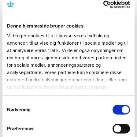
lovændring af forordningen om medicinsk udstyr, som
…
Lægemiddelstyrelsens whistleblowerordning i
Denne hjemmeside bruger cookies
perioden 17. december 2021 til 31. december
Vi bruger cookies til at tilpasse vores indhold og
2022 (offentlighedsordning)
annoncer, til at vise dig funktioner til sociale medier og til
|
5. januar 2023
|
at analysere vores trafik. Vi deler også oplysninger om
Det følger af whistleblowerloven, at myndigheder
din brug af vores hjemmeside med vores partnere inden
omfattet af reglerne om aktindsigt i offentlighedsloven
…
for sociale medier, annonceringspartnere og
analysepartnere. Vores partnere kan kombinere disse
Opdatering af produktresumeer på grund af
data med andre oplysninger, du har givet dem, eller som
ændrede ATC-koder for 2023
de har indsamlet fra din brug af deres tjenester.
|
2. januar 2023
|
Indehavere af markedsføringstilladelser til lægemidler,
Samtykkevalg
der er godkendt efter den nationale procedure, den
…
Nødvendig
Lægemiddelstyrelsen koordinator bag ny EU-
vejledning om decentrale kliniske forsøg
Præferencer