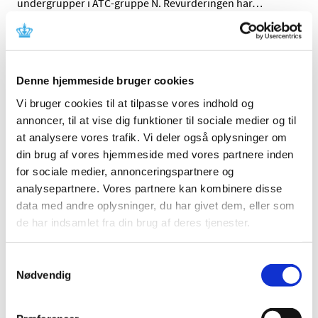
undergrupper i ATC-gruppe N. Revurderingen har
…
Rapporter om alvorlige bivirkninger ved
centralt godkendte, veterinære lægemidler
skal ikke til LMST
Denne hjemmeside bruger cookies
|
3. juli 2017
|
Vi bruger cookies til at tilpasse vores indhold og
Lægemiddelstyrelsen stiller ikke længere krav om
annoncer, til at vise dig funktioner til sociale medier og til
overførsel af rapporter om 3. lands alvorlige og
…
at analysere vores trafik. Vi deler også oplysninger om
din brug af vores hjemmeside med vores partnere inden
Medicintilskudsnævnet har modtaget 12 nye
for sociale medier, annonceringspartnere og
høringssvar om tilskudsstatus for medicin mod
analysepartnere. Vores partnere kan kombinere disse
astma og KOL
data med andre oplysninger, du har givet dem, eller som
|
3. juli 2017
|
de har indsamlet fra din brug af deres tjenester.
Medicintilskudsnævnets 3. forslag til fremtidig
tilskudsstatus for medicin mod astma og KOL har været
…
Samtykkevalg
Nødvendig
Alle (2506)