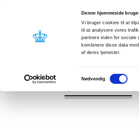
Denne hjemmeside bruger
Vi bruger cookies til at til
til at analysere vores tra
partnere inden for sociale
Godkendelse og
Bivirkninger
kombinere disse data med a
kontrol
produktinfo
af deres tjenester.
/
Nyheder
2017
Samtykkevalg
Nødvendig
Nyheder