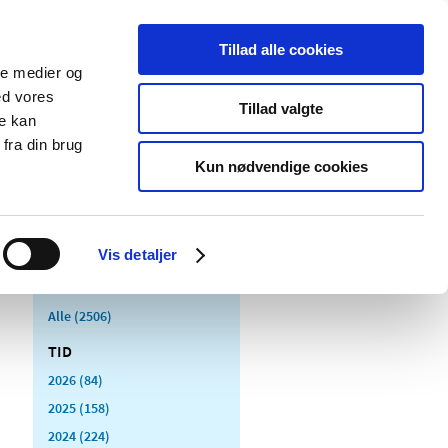
Tillad alle cookies
ale medier og
Udgivelser
Cookies
ed vores
Tillad valgte
re kan
dicinsk
Særlige
fra din brug
styr
produktområder
Kun nødvendige cookies
Vis detaljer
Alle (2506)
TID
2026 (84)
2025 (158)
2024 (224)