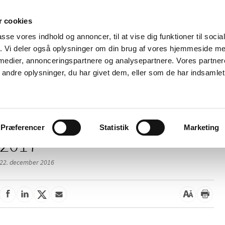
 cookies
passe vores indhold og annoncer, til at vise dig funktioner til soci
Nyheder
Om os
Kontakt
fik. Vi deler også oplysninger om din brug af vores hjemmeside m
 medier, annonceringspartnere og analysepartnere. Vores partne
 og
Tilskud og
Apoteker og salg af
Me
ndre oplysninger, du har givet dem, eller som de har indsamlet 
rmation
priser
medicin
ud
Præferencer
Statistik
Marketing
2017
22. december 2016