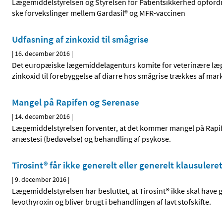
Lægemiddelstyrelsen og Styrelsen for Patientsikkerhed opfor
ske forvekslinger mellem Gardasil® og MFR-vaccinen
Udfasning af zinkoxid til smågrise
|
16. december 2016
|
Det europæiske lægemiddelagenturs komite for veterinære læg
zinkoxid til forebyggelse af diarre hos smågrise trækkes af mar
Mangel på Rapifen og Serenase
|
14. december 2016
|
Lægemiddelstyrelsen forventer, at det kommer mangel på Rapifen
anæstesi (bedøvelse) og behandling af psykose.
Tirosint® får ikke generelt eller generelt klausuleret
|
9. december 2016
|
Lægemiddelstyrelsen har besluttet, at Tirosint® ikke skal have g
levothyroxin og bliver brugt i behandlingen af lavt stofskifte.