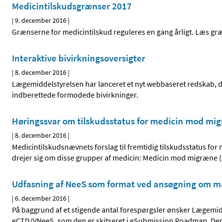
Medicintilskudsgrænser 2017
|
9. december 2016
|
Grænserne for medicintilskud reguleres en gang årligt. Læs gr
Interaktive bivirkningsoversigter
|
8. december 2016
|
Lægemiddelstyrelsen har lanceret et nyt webbaseret redskab, de
indberettede formodede bivirkninger.
Høringssvar om tilskudsstatus for medicin mod mig
|
8. december 2016
|
Medicintilskudsnævnets forslag til fremtidig tilskudsstatus for
drejer sig om disse grupper af medicin: Medicin mod migræne (
Udfasning af NeeS som format ved ansøgning om mar
|
6. december 2016
|
På baggrund af et stigende antal forespørgsler ønsker Lægemidd
eCTD/VNeeS, som den er skitseret i eSubmission Roadmap. Der 