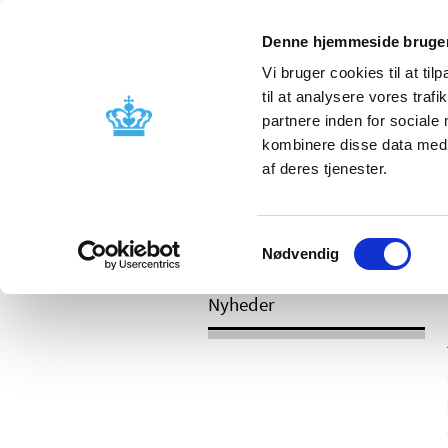
Mobil visning
Denne hjemmeside bruger
Vi bruger cookies til at til
til at analysere vores tra
partnere inden for sociale
Godkendelse og
Bivirkninger
kombinere disse data med a
kontrol
produktinfo
af deres tjenester.
Samtykkevalg
/
Nyheder
2017
Nødvendig
Nyheder