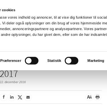
 cookies
passe vores indhold og annoncer, til at vise dig funktioner til soci
Nyheder
Om os
Kontakt
fik. Vi deler også oplysninger om din brug af vores hjemmeside m
 medier, annonceringspartnere og analysepartnere. Vores partne
 og
Tilskud og
Apoteker og salg af
Me
ndre oplysninger, du har givet dem, eller som de har indsamlet 
rmation
priser
medicin
ud
Præferencer
Statistik
Marketing
2017
22. december 2016