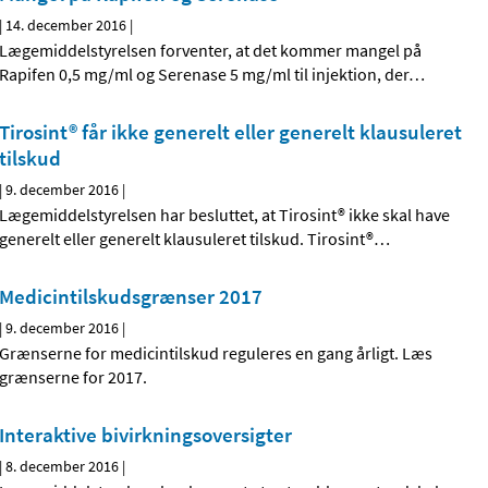
|
14. december 2016
|
Lægemiddelstyrelsen forventer, at det kommer mangel på
Rapifen 0,5 mg/ml og Serenase 5 mg/ml til injektion, der
…
Tirosint® får ikke generelt eller generelt klausuleret
tilskud
|
9. december 2016
|
Lægemiddelstyrelsen har besluttet, at Tirosint® ikke skal have
generelt eller generelt klausuleret tilskud. Tirosint®
…
Medicintilskudsgrænser 2017
|
9. december 2016
|
Grænserne for medicintilskud reguleres en gang årligt. Læs
grænserne for 2017.
Interaktive bivirkningsoversigter
|
8. december 2016
|