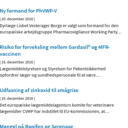
Ny formand for PhVWP-V
|
20. december 2016
|
Dyrlæge Lisbet Vesterager Borge er valgt som formand for den
europæiske arbejdsgruppe Pharmacovigilance Working Party
…
Risiko for forveksling mellem Gardasil® og MFR-
vaccinen
|
16. december 2016
|
Lægemiddelstyrelsen og Styrelsen for Patientsikkerhed
opfordrer læger og sundhedspersonale til at være
…
Udfasning af zinkoxid til smågrise
|
16. december 2016
|
Det europæiske lægemiddelagenturs komite for veterinære
lægemidler CVMP har indstillet til EU-kommissionen, at
…
Mangel på Rapifen og Serenase