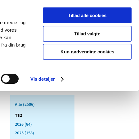
Tillad alle cookies
ale medier og
Udgivelser
Cookies
ed vores
Tillad valgte
re kan
dicinsk
Særlige
fra din brug
styr
produktområder
Kun nødvendige cookies
Vis detaljer
Alle (2506)
TID
2026 (84)
2025 (158)