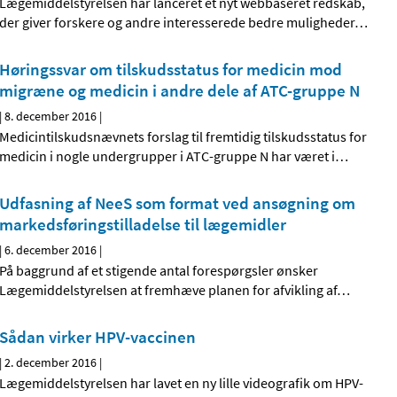
Lægemiddelstyrelsen har lanceret et nyt webbaseret redskab,
der giver forskere og andre interesserede bedre muligheder
…
Høringssvar om tilskudsstatus for medicin mod
migræne og medicin i andre dele af ATC-gruppe N
|
8. december 2016
|
Medicintilskudsnævnets forslag til fremtidig tilskudsstatus for
medicin i nogle undergrupper i ATC-gruppe N har været i
…
Udfasning af NeeS som format ved ansøgning om
markedsføringstilladelse til lægemidler
|
6. december 2016
|
På baggrund af et stigende antal forespørgsler ønsker
Lægemiddelstyrelsen at fremhæve planen for afvikling af
…
Sådan virker HPV-vaccinen
|
2. december 2016
|
Lægemiddelstyrelsen har lavet en ny lille videografik om HPV-