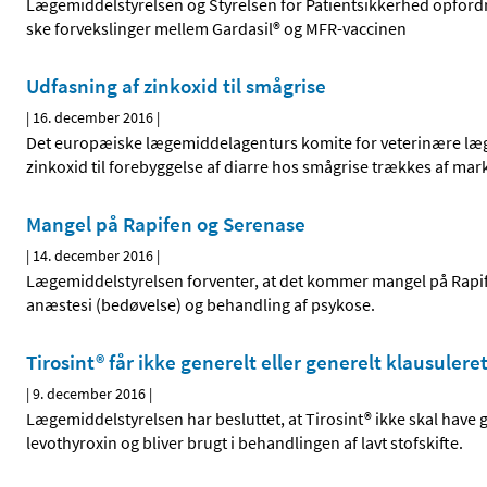
Lægemiddelstyrelsen og Styrelsen for Patientsikkerhed opfor
ske forvekslinger mellem Gardasil® og MFR-vaccinen
Udfasning af zinkoxid til smågrise
|
16. december 2016
|
Det europæiske lægemiddelagenturs komite for veterinære læg
zinkoxid til forebyggelse af diarre hos smågrise trækkes af mar
Mangel på Rapifen og Serenase
|
14. december 2016
|
Lægemiddelstyrelsen forventer, at det kommer mangel på Rapifen
anæstesi (bedøvelse) og behandling af psykose.
Tirosint® får ikke generelt eller generelt klausuleret
|
9. december 2016
|
Lægemiddelstyrelsen har besluttet, at Tirosint® ikke skal have g
levothyroxin og bliver brugt i behandlingen af lavt stofskifte.