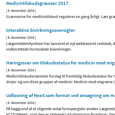
Medicintilskudsgrænser 2017
|
9. december 2016
|
Grænserne for medicintilskud reguleres en gang årligt. Læs gr
Interaktive bivirkningsoversigter
|
8. december 2016
|
Lægemiddelstyrelsen har lanceret et nyt webbaseret redskab, de
indberettede formodede bivirkninger.
Høringssvar om tilskudsstatus for medicin mod mig
|
8. december 2016
|
Medicintilskudsnævnets forslag til fremtidig tilskudsstatus for
drejer sig om disse grupper af medicin: Medicin mod migræne (
Udfasning af NeeS som format ved ansøgning om mar
|
6. december 2016
|
På baggrund af et stigende antal forespørgsler ønsker Lægemidd
eCTD/VNeeS, som den er skitseret i eSubmission Roadmap. Der 