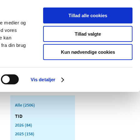
Tillad alle cookies
ale medier og
Udgivelser
Cookies
ed vores
Tillad valgte
re kan
dicinsk
Særlige
fra din brug
styr
produktområder
Kun nødvendige cookies
Vis detaljer
Alle (2506)
TID
2026 (84)
2025 (158)