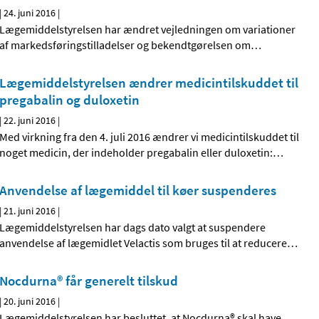
|
24. juni 2016
|
Lægemiddelstyrelsen har ændret vejledningen om variationer
af markedsføringstilladelser og bekendtgørelsen om
…
Lægemiddelstyrelsen ændrer medicintilskuddet til
pregabalin og duloxetin
|
22. juni 2016
|
Med virkning fra den 4. juli 2016 ændrer vi medicintilskuddet til
noget medicin, der indeholder pregabalin eller duloxetin:
…
Anvendelse af lægemiddel til køer suspenderes
|
21. juni 2016
|
Lægemiddelstyrelsen har dags dato valgt at suspendere
anvendelse af lægemidlet Velactis som bruges til at reducere
…
Nocdurna® får generelt tilskud
|
20. juni 2016
|
Lægemiddelstyrelsen har besluttet, at Nocdurna® skal have