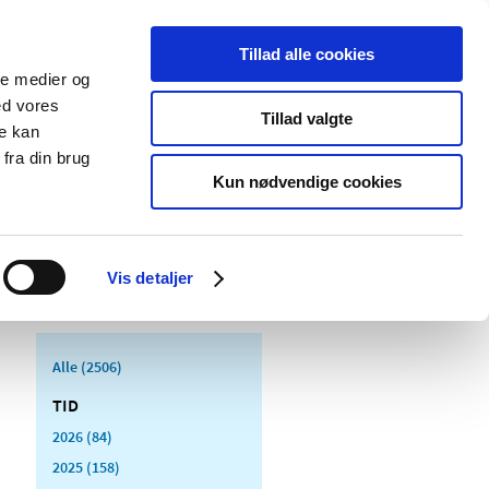
Tillad alle cookies
ale medier og
Udgivelser
Cookies
ed vores
Tillad valgte
re kan
dicinsk
Særlige
fra din brug
styr
produktområder
Kun nødvendige cookies
Vis detaljer
Alle (2506)
TID
2026 (84)
2025 (158)