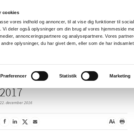
 cookies
passe vores indhold og annoncer, til at vise dig funktioner til soci
Nyheder
Om os
Kontakt
fik. Vi deler også oplysninger om din brug af vores hjemmeside m
 medier, annonceringspartnere og analysepartnere. Vores partne
 og
Tilskud og
Apoteker og salg af
Me
ndre oplysninger, du har givet dem, eller som de har indsamlet 
rmation
priser
medicin
ud
Præferencer
Statistik
Marketing
2017
22. december 2016