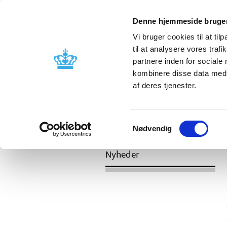
Mobil visning
Denne hjemmeside bruger
Vi bruger cookies til at til
til at analysere vores tra
partnere inden for sociale
Godkendelse og
Bivirkninger
kombinere disse data med a
kontrol
produktinfo
af deres tjenester.
Samtykkevalg
/
Nyheder
2017
Nødvendig
Nyheder