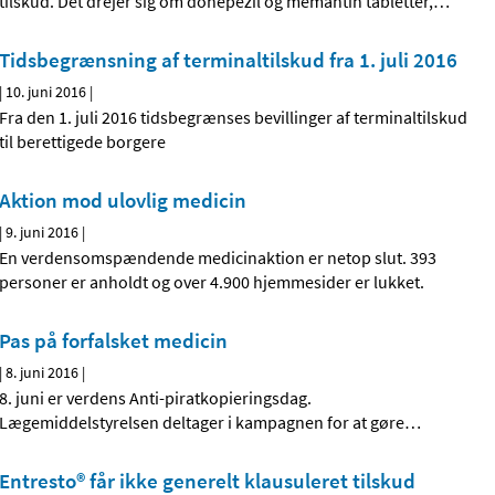
tilskud. Det drejer sig om donepezil og memantin tabletter,
…
Tidsbegrænsning af terminaltilskud fra 1. juli 2016
|
10. juni 2016
|
Fra den 1. juli 2016 tidsbegrænses bevillinger af terminaltilskud
til berettigede borgere
Aktion mod ulovlig medicin
|
9. juni 2016
|
En verdensomspændende medicinaktion er netop slut. 393
personer er anholdt og over 4.900 hjemmesider er lukket.
Pas på forfalsket medicin
|
8. juni 2016
|
8. juni er verdens Anti-piratkopieringsdag.
Lægemiddelstyrelsen deltager i kampagnen for at gøre
…
Entresto® får ikke generelt klausuleret tilskud