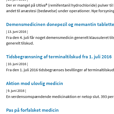
Der er mangel på Ultiva® (remifentanil hydrochloride) pulver ti
andet til anæstesi (bedøvelse) under operationer. Nye forsyning
Demensmedicinen donepezil og memantin tabletter f
|
13. juni 2016
|
Fra den 4. juli får noget demensmedicin generelt klausuleret til
generelt tilskud.
Tidsbegrænsning af terminaltilskud fra 1. juli 2016
|
10. juni 2016
|
Fra den 1. juli 2016 tidsbegrænses bevillinger af terminaltilskud
Aktion mod ulovlig medicin
|
9. juni 2016
|
En verdensomspændende medicinaktion er netop slut. 393 perso
Pas på forfalsket medicin