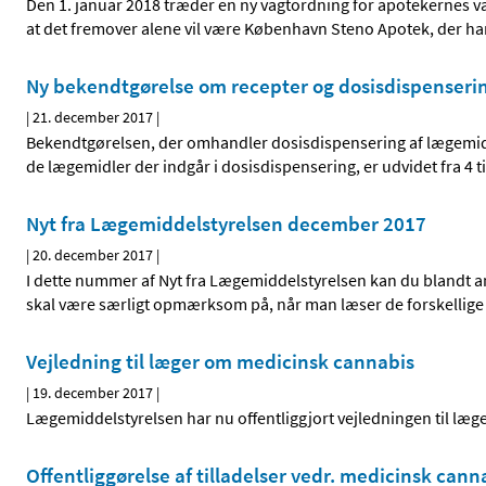
Den 1. januar 2018 træder en ny vagtordning for apotekernes vagt
at det fremover alene vil være København Steno Apotek, der h
Ny bekendtgørelse om recepter og dosisdispenseri
|
21. december 2017
|
Bekendtgørelsen, der omhandler dosisdispensering af lægemidler
de lægemidler der indgår i dosisdispensering, er udvidet fra 4 ti
Nyt fra Lægemiddelstyrelsen december 2017
|
20. december 2017
|
I dette nummer af Nyt fra Lægemiddelstyrelsen kan du blandt
skal være særligt opmærksom på, når man læser de forskellige d
Vejledning til læger om medicinsk cannabis
|
19. december 2017
|
Lægemiddelstyrelsen har nu offentliggjort vejledningen til l
Offentliggørelse af tilladelser vedr. medicinsk cann