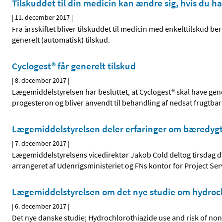
Tilskuddet til din medicin kan ændre sig, hvis du ha
|
11. december 2017
|
Fra årsskiftet bliver tilskuddet til medicin med enkelttilskud be
generelt (automatisk) tilskud.
Cyclogest® får generelt tilskud
|
8. december 2017
|
Lægemiddelstyrelsen har besluttet, at Cyclogest® skal have gen
progesteron og bliver anvendt til behandling af nedsat frugtba
Lægemiddelstyrelsen deler erfaringer om bæredygt
|
7. december 2017
|
Lægemiddelstyrelsens vicedirektør Jakob Cold deltog tirsdag
arrangeret af Udenrigsministeriet og FNs kontor for Project Se
Lægemiddelstyrelsen om det nye studie om hydroch
|
6. december 2017
|
Det nye danske studie; Hydrochlorothiazide use and risk of n