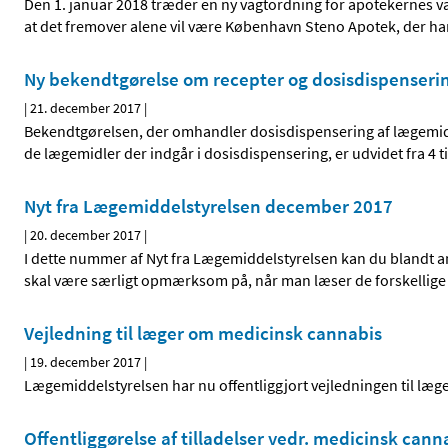
Den 1. januar 2018 træder en ny vagtordning for apotekernes vagt
at det fremover alene vil være København Steno Apotek, der h
Ny bekendtgørelse om recepter og dosisdispenseri
|
21. december 2017
|
Bekendtgørelsen, der omhandler dosisdispensering af lægemidler
de lægemidler der indgår i dosisdispensering, er udvidet fra 4 ti
Nyt fra Lægemiddelstyrelsen december 2017
|
20. december 2017
|
I dette nummer af Nyt fra Lægemiddelstyrelsen kan du blandt
skal være særligt opmærksom på, når man læser de forskellige d
Vejledning til læger om medicinsk cannabis
|
19. december 2017
|
Lægemiddelstyrelsen har nu offentliggjort vejledningen til l
Offentliggørelse af tilladelser vedr. medicinsk cann