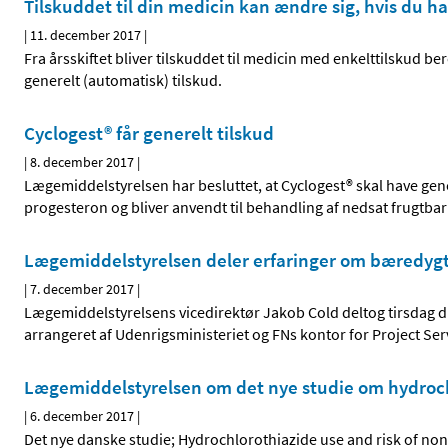
Tilskuddet til din medicin kan ændre sig, hvis du ha
|
11. december 2017
|
Fra årsskiftet bliver tilskuddet til medicin med enkelttilskud be
generelt (automatisk) tilskud.
Cyclogest® får generelt tilskud
|
8. december 2017
|
Lægemiddelstyrelsen har besluttet, at Cyclogest® skal have gen
progesteron og bliver anvendt til behandling af nedsat frugtba
Lægemiddelstyrelsen deler erfaringer om bæredygt
|
7. december 2017
|
Lægemiddelstyrelsens vicedirektør Jakob Cold deltog tirsdag
arrangeret af Udenrigsministeriet og FNs kontor for Project Se
Lægemiddelstyrelsen om det nye studie om hydroch
|
6. december 2017
|
Det nye danske studie; Hydrochlorothiazide use and risk of n