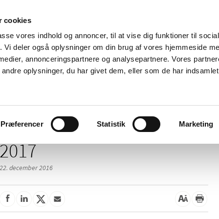
 cookies
passe vores indhold og annoncer, til at vise dig funktioner til soci
Nyheder
Om os
Kontakt
fik. Vi deler også oplysninger om din brug af vores hjemmeside m
 medier, annonceringspartnere og analysepartnere. Vores partne
 og
Tilskud og
Apoteker og salg af
Me
ndre oplysninger, du har givet dem, eller som de har indsamlet 
rmation
priser
medicin
ud
Præferencer
Statistik
Marketing
2017
22. december 2016