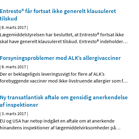
Entresto® får fortsat ikke generelt klausuleret
tilskud
|
8. marts 2017
|
Lægemiddelstyrelsen har besluttet, at Entresto® fortsat ikke
skal have generelt klausuleret tilskud. Entresto® indeholder
…
Forsyningsproblemer med ALK’s allergivacciner
|
8. marts 2017
|
Der er beklageligvis leveringssvigt for flere af ALK’s
forebyggende vacciner mod ikke-livstruende allergier som f
…
Ny transatlantisk aftale om gensidig anerkendelse
af inspektioner
|
3. marts 2017
|
EU og USA har netop indgået en aftale om at anerkende
hinandens inspektioner af lægemiddelvirksomheder på
…