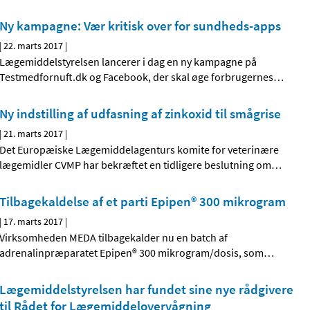
Ny kampagne: Vær kritisk over for sundheds-apps
|
22. marts 2017
|
Lægemiddelstyrelsen lancerer i dag en ny kampagne på
Testmedfornuft.dk og Facebook, der skal øge forbrugernes
…
Ny indstilling af udfasning af zinkoxid til smågrise
|
21. marts 2017
|
Det Europæiske Lægemiddelagenturs komite for veterinære
lægemidler CVMP har bekræftet en tidligere beslutning om
…
Tilbagekaldelse af et parti Epipen® 300 mikrogram
|
17. marts 2017
|
Virksomheden MEDA tilbagekalder nu en batch af
adrenalinpræparatet Epipen® 300 mikrogram/dosis, som
…
Lægemiddelstyrelsen har fundet sine nye rådgivere
til Rådet for Lægemiddelovervågning