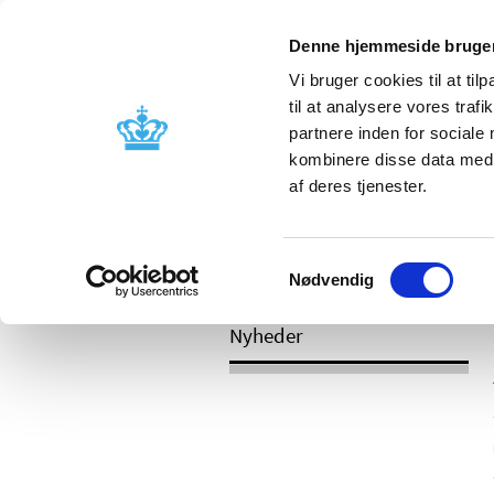
Mobil visning
Denne hjemmeside bruger
Vi bruger cookies til at til
til at analysere vores tra
partnere inden for sociale
Godkendelse og
Bivirkninger
kombinere disse data med a
kontrol
produktinfo
af deres tjenester.
Samtykkevalg
/
Nyheder
2017
Nødvendig
Nyheder