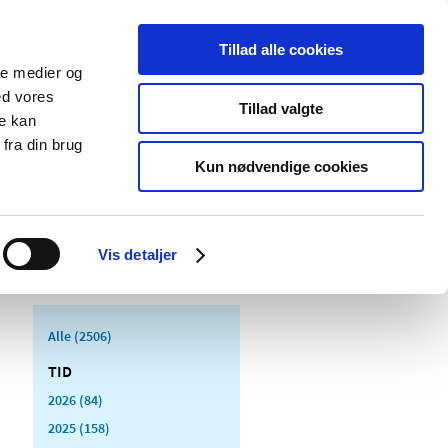
Tillad alle cookies
ale medier og
Udgivelser
Cookies
ed vores
Tillad valgte
re kan
dicinsk
Særlige
fra din brug
styr
produktområder
Kun nødvendige cookies
Vis detaljer
Alle (2506)
TID
2026 (84)
2025 (158)