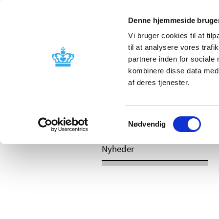
Mobil visning
Denne hjemmeside bruger
Vi bruger cookies til at til
til at analysere vores tra
partnere inden for sociale
Godkendelse og
Bivirkninger
kombinere disse data med a
kontrol
produktinfo
af deres tjenester.
Samtykkevalg
/
Nyheder
2017
Nødvendig
Nyheder