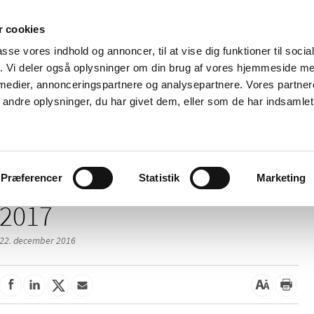
 cookies
passe vores indhold og annoncer, til at vise dig funktioner til soci
Nyheder
Om os
Kontakt
fik. Vi deler også oplysninger om din brug af vores hjemmeside m
 medier, annonceringspartnere og analysepartnere. Vores partne
 og
Tilskud og
Apoteker og salg af
Me
ndre oplysninger, du har givet dem, eller som de har indsamlet 
rmation
priser
medicin
ud
Præferencer
Statistik
Marketing
2017
22. december 2016