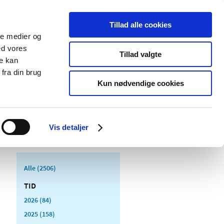
Tillad alle cookies
ale medier og
Udgivelser
Cookies
ed vores
Tillad valgte
re kan
dicinsk
Særlige
fra din brug
styr
produktområder
Kun nødvendige cookies
Vis detaljer
Alle (2506)
TID
2026 (84)
2025 (158)