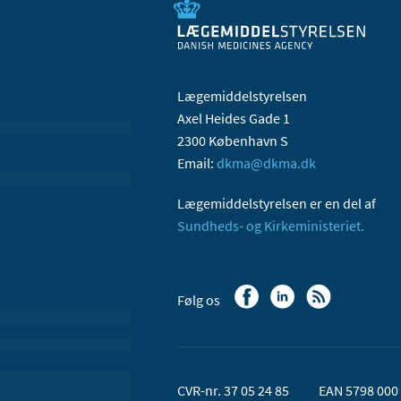
Lægemiddelstyrelsen
Axel Heides Gade 1
2300 København S
Email:
dkma@dkma.dk
Lægemiddelstyrelsen er en del af
Sundheds- og Kirkeministeriet.
Følg os
CVR-nr. 37 05 24 85
EAN 5798 000 