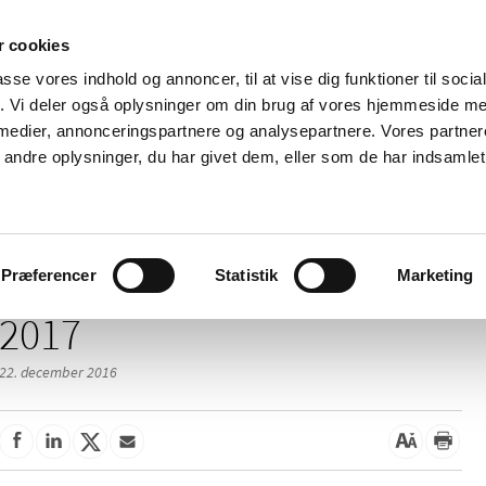
 cookies
passe vores indhold og annoncer, til at vise dig funktioner til soci
Nyheder
Om os
Kontakt
fik. Vi deler også oplysninger om din brug af vores hjemmeside m
 medier, annonceringspartnere og analysepartnere. Vores partne
 og
Tilskud og
Apoteker og salg af
Me
ndre oplysninger, du har givet dem, eller som de har indsamlet 
rmation
priser
medicin
ud
Præferencer
Statistik
Marketing
2017
22. december 2016