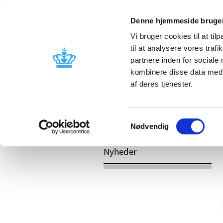
Mobil visning
Denne hjemmeside bruger
Vi bruger cookies til at til
til at analysere vores tra
partnere inden for sociale
Godkendelse og
Bivirkninger
kombinere disse data med a
kontrol
produktinfo
af deres tjenester.
Samtykkevalg
/
Nyheder
2017
Nødvendig
Nyheder