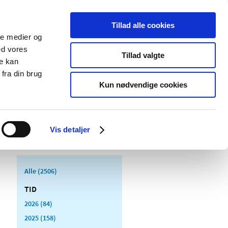
Tillad alle cookies
ale medier og
Udgivelser
Cookies
ed vores
Tillad valgte
re kan
dicinsk
Særlige
fra din brug
styr
produktområder
Kun nødvendige cookies
Vis detaljer
Alle (2506)
TID
2026 (84)
2025 (158)