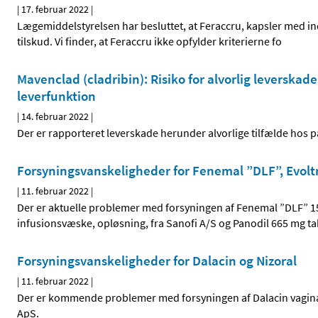
|
17. februar 2022
|
Lægemiddelstyrelsen har besluttet, at Feraccru, kapsler med indh
tilskud. Vi finder, at Feraccru ikke opfylder kriterierne fo
Mavenclad (cladribin): Risiko for alvorlig leverska
leverfunktion
|
14. februar 2022
|
Der er rapporteret leverskade herunder alvorlige tilfælde hos
Forsyningsvanskeligheder for Fenemal ”DLF”, Evolt
|
11. februar 2022
|
Der er aktuelle problemer med forsyningen af Fenemal ”DLF” 15 
infusionsvæske, opløsning, fra Sanofi A/S og Panodil 665 mg t
Forsyningsvanskeligheder for Dalacin og Nizoral
|
11. februar 2022
|
Der er kommende problemer med forsyningen af Dalacin vaginal
ApS.