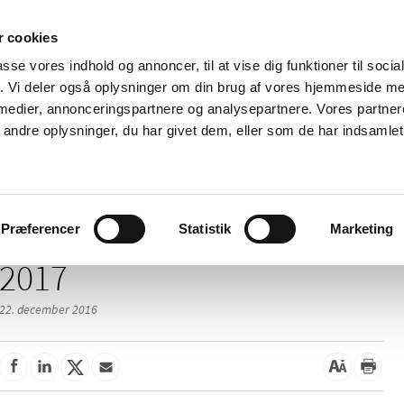
 cookies
passe vores indhold og annoncer, til at vise dig funktioner til soci
Nyheder
Om os
Kontakt
fik. Vi deler også oplysninger om din brug af vores hjemmeside m
 medier, annonceringspartnere og analysepartnere. Vores partne
 og
Tilskud og
Apoteker og salg af
Me
ndre oplysninger, du har givet dem, eller som de har indsamlet 
rmation
priser
medicin
ud
Præferencer
Statistik
Marketing
2017
22. december 2016