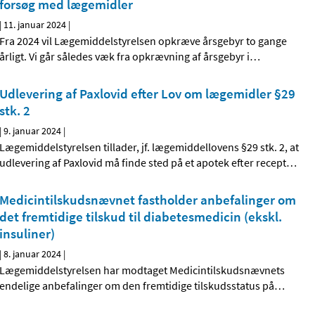
forsøg med lægemidler
|
11. januar 2024
|
Fra 2024 vil Lægemiddelstyrelsen opkræve årsgebyr to gange
årligt. Vi går således væk fra opkrævning af årsgebyr i
…
Udlevering af Paxlovid efter Lov om lægemidler §29
stk. 2
|
9. januar 2024
|
Lægemiddelstyrelsen tillader, jf. lægemiddellovens §29 stk. 2, at
udlevering af Paxlovid må finde sted på et apotek efter recept
…
Medicintilskudsnævnet fastholder anbefalinger om
det fremtidige tilskud til diabetesmedicin (ekskl.
insuliner)
|
8. januar 2024
|
Lægemiddelstyrelsen har modtaget Medicintilskudsnævnets
endelige anbefalinger om den fremtidige tilskudsstatus på
…