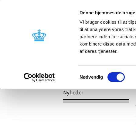
Mobil visning
Denne hjemmeside bruger
Vi bruger cookies til at til
til at analysere vores tra
partnere inden for sociale
Godkendelse og
Bivirkninger
kombinere disse data med a
kontrol
produktinfo
af deres tjenester.
Samtykkevalg
/
Nyheder
2017
Nødvendig
Nyheder