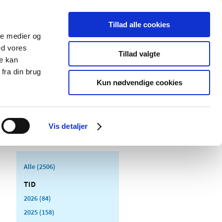
Tillad alle cookies
ale medier og
Udgivelser
Cookies
ed vores
Tillad valgte
re kan
dicinsk
Særlige
fra din brug
styr
produktområder
Kun nødvendige cookies
Vis detaljer
Alle (2506)
TID
2026 (84)
2025 (158)