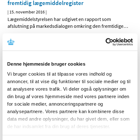
fremtidig lægemiddelregister
|
15. november 2016
|
Lægemiddelstyrelsen har udgivet en rapport som
afslutning på markedsdialogen omkring den fremtidige
…
Forfalskede certifikater om god
fremstillingspraksis i omløb
|
4. november 2016
|
Denne hjemmeside bruger cookies
Lægemiddelstyrelsen indskærper over for de danske
lægemiddelvirksomheder, at de altid skal kontrollere
…
Vi bruger cookies til at tilpasse vores indhold og
annoncer, til at vise dig funktioner til sociale medier og til
at analysere vores trafik. Vi deler også oplysninger om
Endelig indstilling til tilskudsstatus for
din brug af vores hjemmeside med vores partnere inden
medicin mod Parkinsons sygdom
for sociale medier, annonceringspartnere og
|
4. november 2016
|
analysepartnere. Vores partnere kan kombinere disse
Medicintilskudsnævnet har revurderet tilskudsstatus for
data med andre oplysninger, du har givet dem, eller som
medicin mod Parkinson sygdom (ATC-gruppe N04) og
…
de har indsamlet fra din brug af deres tjenester.
Symbicort inhalationsspray® får generelt