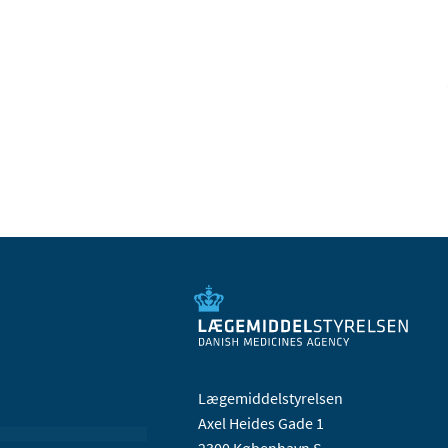
Lægemiddelstyrelsen
Axel Heides Gade 1