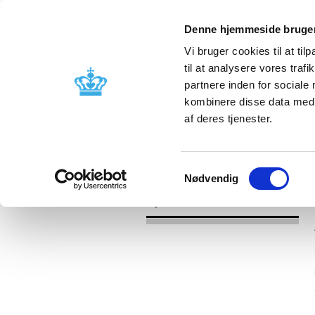
Denne hjemmeside bruger
Vi bruger cookies til at til
til at analysere vores tra
partnere inden for sociale
Godkendelse og
Bivirkninger
kombinere disse data med a
kontrol
produktinfo
af deres tjenester.
/
Nyheder
2017
Samtykkevalg
Nødvendig
Nyheder