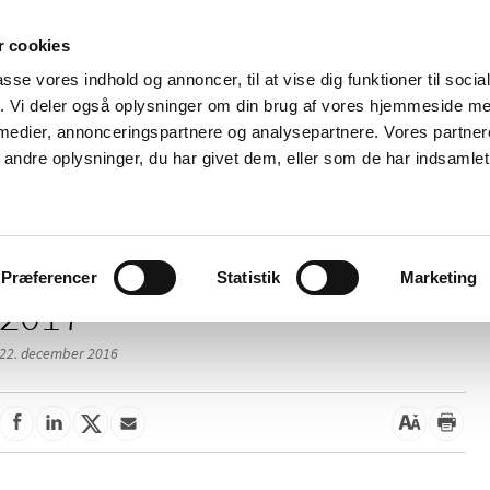
 cookies
passe vores indhold og annoncer, til at vise dig funktioner til soci
Nyheder
Om os
Kontakt
fik. Vi deler også oplysninger om din brug af vores hjemmeside m
 medier, annonceringspartnere og analysepartnere. Vores partne
 og
Tilskud og
Apoteker og salg af
Me
ndre oplysninger, du har givet dem, eller som de har indsamlet 
rmation
priser
medicin
ud
Præferencer
Statistik
Marketing
2017
22. december 2016