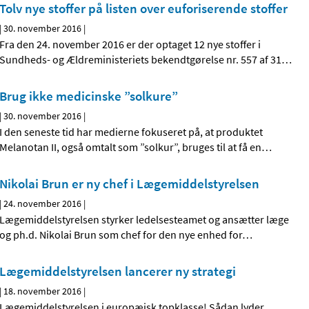
Tolv nye stoffer på listen over euforiserende stoffer
|
30. november 2016
|
Fra den 24. november 2016 er der optaget 12 nye stoffer i
Sundheds- og Ældreministeriets bekendtgørelse nr. 557 af 31
…
Brug ikke medicinske ”solkure”
|
30. november 2016
|
I den seneste tid har medierne fokuseret på, at produktet
Melanotan II, også omtalt som ”solkur”, bruges til at få en
…
Nikolai Brun er ny chef i Lægemiddelstyrelsen
|
24. november 2016
|
Lægemiddelstyrelsen styrker ledelsesteamet og ansætter læge
og ph.d. Nikolai Brun som chef for den nye enhed for
…
Lægemiddelstyrelsen lancerer ny strategi
|
18. november 2016
|
Lægemiddelstyrelsen i europæisk topklasse! Sådan lyder