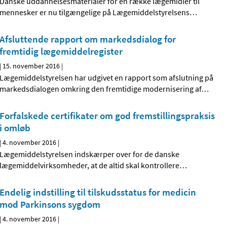
Danske uddannelsesmaterialer for en række lægemidler til
mennesker er nu tilgængelige på Lægemiddelstyrelsens
…
Afsluttende rapport om markedsdialog for
fremtidig lægemiddelregister
|
15. november 2016
|
Lægemiddelstyrelsen har udgivet en rapport som afslutning på
markedsdialogen omkring den fremtidige modernisering af
…
Forfalskede certifikater om god fremstillingspraksis
i omløb
|
4. november 2016
|
Lægemiddelstyrelsen indskærper over for de danske
lægemiddelvirksomheder, at de altid skal kontrollere
…
Endelig indstilling til tilskudsstatus for medicin
mod Parkinsons sygdom
|
4. november 2016
|