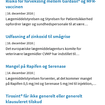
Risiko for forveksling mellem Gardasil® og MFR-
vaccinen
|
16. december 2016
|
Lægemiddelstyrelsen og Styrelsen for Patientsikkerhed
opfordrer læger og sundhedspersonale til at være
…
Udfasning af zinkoxid til smågrise
|
16. december 2016
|
Det europæiske lægemiddelagenturs komite for
veterinære lægemidler CVMP har indstillet til
…
Mangel på Rapifen og Serenase
|
14. december 2016
|
Lægemiddelstyrelsen forventer, at det kommer mangel
på Rapifen 0,5 mg/ml og Serenase 5 mg/ml til injektion,
…
Tirosint® får ikke generelt eller generelt
klausuleret tilskud