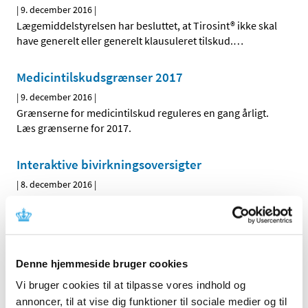
|
9. december 2016
|
Lægemiddelstyrelsen har besluttet, at Tirosint® ikke skal
have generelt eller generelt klausuleret tilskud.
…
Medicintilskudsgrænser 2017
|
9. december 2016
|
Grænserne for medicintilskud reguleres en gang årligt.
Læs grænserne for 2017.
Interaktive bivirkningsoversigter
|
8. december 2016
|
Lægemiddelstyrelsen har lanceret et nyt webbaseret
redskab, der giver forskere og andre interesserede
…
Høringssvar om tilskudsstatus for medicin
Denne hjemmeside bruger cookies
mod migræne og medicin i andre dele af ATC-
gruppe N
Vi bruger cookies til at tilpasse vores indhold og
annoncer, til at vise dig funktioner til sociale medier og til
|
8. december 2016
|