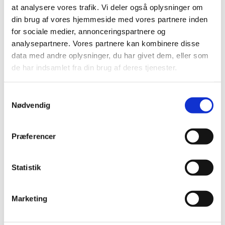
at analysere vores trafik. Vi deler også oplysninger om
Medicintilskudsnævnets forslag til fremtidig
din brug af vores hjemmeside med vores partnere inden
tilskudsstatus for medicin i nogle undergrupper i
…
for sociale medier, annonceringspartnere og
analysepartnere. Vores partnere kan kombinere disse
Udfasning af NeeS som format ved ansøgning
data med andre oplysninger, du har givet dem, eller som
om markedsføringstilladelse til lægemidler
de har indsamlet fra din brug af deres tjenester.
|
6. december 2016
|
På baggrund af et stigende antal forespørgsler ønsker
Samtykkevalg
Lægemiddelstyrelsen at fremhæve planen for afvikling
…
Nødvendig
Sådan virker HPV-vaccinen
Præferencer
|
2. december 2016
|
Lægemiddelstyrelsen har lavet en ny lille videografik om
HPV-vaccinens effekt.
Statistik
Konkretisering af samarbejdet med Mexico
Marketing
|
1. december 2016
|
Lægemiddelstyrelsens direktør Thomas Senderovitz har
netop afsluttet et vellykket besøg hos den mexicanske
…